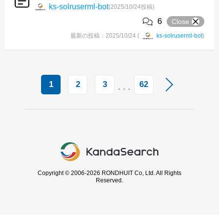
ks-solruserml-bot
(2025/10/24投稿)
6
Close
最新の投稿：2025/10/24 (
ks-solruserml-bot
)
…
1
2
3
62
Copyright © 2006-2026 RONDHUIT Co, Ltd. All Rights
Reserved.