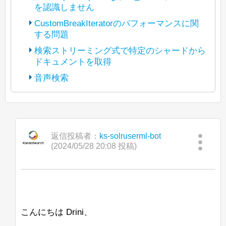
を認識しません
(The bot translated the original post
https://lists.apache.org/thread/p3t5jbhwz
CustomBreakIteratorのパフォーマンスに関
y7xgyv1rlyzcqyl5d4295b5
する問題
(The bot translated the original post
into Japanese and reposted it under
https://lists.apache.org/thread/tfpn1tlgosx
検索ストリーミング式で特定のシャードから
Apache License 2.0. The copyright of
67n5omzpkmrdzvsbr02bd
ドキュメントを取得
(The bot translated the original post
posted content is held by the original
into Japanese and reposted it under
https://lists.apache.org/thread/4kryrpfp9b
poster.)
音声検索
Apache License 2.0. The copyright of
dl3dbyb77vnmlfdlcg0dcd
(The bot translated the original post
posted content is held by the original
こんにちは、
into Japanese and reposted it under
https://lists.apache.org/thread/vdqjcy6frv
poster.)
javadocによると、
Apache License 2.0. The copyright of
9c2kg97xh244ppj1v5jgc2
現在、Java 8 から Java 11 への移行を進
BeiderMorseFilterFactory
は
posted content is held by the original
こんにちは、
into Japanese and reposted it under
めています。
StandardTokenizerの後に使用することが
poster.)
Apache License 2.0. The copyright of
返信投稿者：
ks-solruserml-bot
推奨されています。
Solrのコントロールスクリプトを使用し
Windows上でOpenJ9 Javaを使ってSolr
posted content is held by the original
(2024/05/28 20:08 投稿)
こんにちは、
て新しいconfigsetをZooKeeperにアップ
8.7.0を起動すると、次のメッセージが表
poster.)
おそらく、
ロードしようとしたところ、-zパラメー
示されます：
現在、統合ハイライト機能でカスタム
GermanNormalizationFilterFactoryや
タがZK_HOST形式の文字列を認識しま
「Search streaming expression」で単一
BreakIteratorを動作させる作業をしてお
GermanLightStemFilterFactoryは
せんでした。
JVMJ9VM007W Command-line option unre
の特定のシャード（または特定のレプリ
り、パフォーマンスに苦労しています。
BeiderMorseFilterFactoryと一緒に使用す
カ）からすべてのドキュメントをストリ
べきではありません。ステムが切り捨て
<ip-1>,<ip-2>,<ip-
たとえば、
ームできますか？ 通常の「shards」パ
私はパッセージの見出しをきれいにハイ
こんにちは Drini、
られると、その発音が一致しなくなる可
3>/solr
その後、コンソールにはガベージコレク
を使用すると、configが/solr
ラメータを使用しても、Search
ライトするためにBreakIteratorが必要で
能性があります。