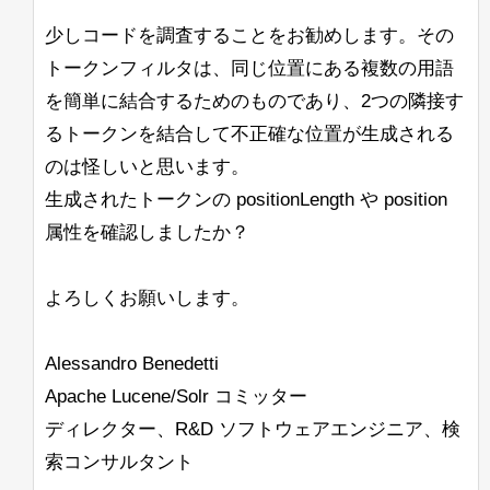
ションの出力が続きますが、Solrは問題
<ip-1>
znodeではなく、直接
にアップ
streaming exprと一緒に使用すると効果
す。これにより、ハイライトの開始が文
なく起動し、動作しているように見えま
ロードされます。
少しコードを調査することをお勧めします。その
がないと思います。
の開始であり、終了が単語の終わりであ
一方、異なる表記法（ß <-> ss）で書か
す。同じリリースのJava 11 Hotspotに変
るようにしたいです。また、いくつかの
れたドイツ語の単語を一致させたいだけ
トークンフィルタは、同じ位置にある複数の用語
これが意図された動作かどうかについて
更すると、警告や他の問題は見られませ
--ufuk
奇妙なエッジケースもあります。
なら、GermanNormalizationFilterFactory
助けていただけないでしょうか？
を簡単に結合するためのものであり、2つの隣接す
ん。
だけで十分です。
すでにBreakIteratorをコーディングし、
るトークンを結合して不正確な位置が生成される
BeiderMorseFilterFactoryは必要ありませ
<ip-1>/solr,<ip-2>/solr,
注：
Ubuntu上のJava 11 Open J9でも同様の
カスタムUnifiedHighlighterクラスに統合
ん。
<ip-3>/solr
はうまく機能するようで
のは怪しいと思います。
問題が発生します。Solrログには
しましたが、このIteratorを使用すると、
す。
「Command-line option unrecognised」
生成されたトークンの positionLength や position
すべてのリクエストのqTimeが約1000か
追伸：私はドイツ語の話者ではなく、上
というメッセージが表示されますが、コ
ら12000以上に上昇し、このアプリケー
記の主張を実際にテストしたわけではあ
属性を確認しましたか？
solr_gc
ンソールには表示されません。
ションでは許容できません。
りません。ただの推測です。
ログは正しく作成され、内容も記録され
ています。
こちらが私の実装へのリンクです。どこ
よろしくお願いします。
が非常に非効率的なのかを見つけること
これを確認したのは、OpenJDK
ができません。（これらの関数が非常に
11.0.10+9リリースを使用した場合で
Alessandro Benedetti
頻繁に呼び出されることはわかっていま
す。
す）
Apache Lucene/Solr コミッター
以下は私たちの起動コマンドの例です：
ディレクター、R&D ソフトウェアエンジニア、検
他のアプローチも含め、すべての提案を
歓迎します。
索コンサルタント