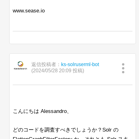
したがって、BreakIteratorや関連する情
よろしくお願いします。
報について詳しく学ぶための良いリソー
www.sease.io
スはありますか？ここではコードの調査
Lisa
が非常に難しいです。
次に検討しているもう1つのアプローチ
は、最終的なハイライトが見つかったと
きにこのハイライトの「トリミング」を
行うことです。これにより、呼び出され
るロジックの量が減少しますが、SOLR
返信投稿者：
ks-solruserml-bot
のスコアリングシステムが正しく考慮さ
(2024/05/28 20:09 投稿)
れない可能性があると思われます。
私が言ったように、すべての提案を歓迎
し、先にお礼を申し上げます。
Jan Ulrich Robens
こんにちは Alessandro、
どのコードを調査すべきでしょうか？Solr の