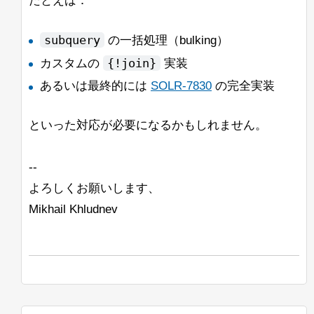
たとえば：
Lisa
次に検討しているもう1つのアプローチ
は、最終的なハイライトが見つかったと
subquery
の一括処理（bulking）
きにこのハイライトの「トリミング」を
{!join}
カスタムの
実装
行うことです。これにより、呼び出され
るロジックの量が減少しますが、SOLR
あるいは最終的には
SOLR-7830
の完全実装
のスコアリングシステムが正しく考慮さ
れない可能性があると思われます。
といった対応が必要になるかもしれません。
私が言ったように、すべての提案を歓迎
し、先にお礼を申し上げます。
--
Jan Ulrich Robens
よろしくお願いします、
Mikhail Khludnev