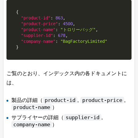
{
"product-id"
:
863
,
"product-price"
:
4500
,
"product-name"
:
"トロリーバッグ"
,
"supplier-id"
:
678
,
"company-name"
:
"BagFactoryLimited"
}
ご覧のとおり、インデックス内の各ドキュメントに
は、
product-id
product-price
製品の詳細（
,
,
product-name
）
supplier-id
サプライヤーの詳細（
,
company-name
）