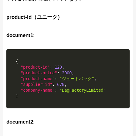
product-id（ユニーク）
document1:
{
"product-id"
:
123
,
"product-price"
:
2000
,
"product-name"
:
"ジュートバッグ"
,
"supplier-id"
:
678
,
"company-name"
:
"BagFactoryLimited"
}
document2: