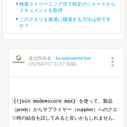
https://lists.apache.org/thread/p3t5jbhwz
検索ストリーミング式で特定のシャードから
posted content is held by the original
y7xgyv1rlyzcqyl5d4295b5
ドキュメントを取得
(The bot translated the original post
poster.)
into Japanese and reposted it under
https://lists.apache.org/thread/4kryrpfp9b
このクエリを最適に構成する方法は何です
Apache License 2.0. The copyright of
こんにちは、
dl3dbyb77vnmlfdlcg0dcd
か？
(The bot translated the original post
posted content is held by the original
into Japanese and reposted it under
https://lists.apache.org/thread/vdqjcy6frv
poster.)
Solrのコントロールスクリプトを使用し
Apache License 2.0. The copyright of
9c2kg97xh244ppj1v5jgc2
て新しいconfigsetをZooKeeperにアップ
以下のディスカッションを参照してくだ
posted content is held by the original
こんにちは、
into Japanese and reposted it under
ロードしようとしたところ、-zパラメー
さい：
poster.)
Apache License 2.0. The copyright of
タがZK_HOST形式の文字列を認識しま
現在、Java 8 から Java 11 への移行を進
posted content is held by the original
せんでした。
返信投稿者：
https://issues.apache.org/jira/browse
ks-solruserml-bot
こんにちは、
めています。
poster.)
(2025/07/17 11:07 投稿)
/LUCENE-7148
<ip-1>,<ip-2>,<ip-
たとえば、
現在、統合ハイライト機能でカスタム
Windows上でOpenJ9 Javaを使ってSolr
https://lucene.apache.org/core/8_11_
「Search streaming expression」で単一
3>/solr
を使用すると、configが/solr
BreakIteratorを動作させる作業をしてお
8.7.0を起動すると、次のメッセージが表
0/sandbox/org/apache/lucene/search/
の特定のシャード（または特定のレプリ
<ip-1>
znodeではなく、直接
り、パフォーマンスに苦労しています。
にアップ
示されます：
CoveringQuery.html
カ）からすべてのドキュメントをストリ
ロードされます。
ームできますか？ 通常の「shards」パ
私はパッセージの見出しをきれいにハイ
JVMJ9VM007W Command-line option unre
--
ラメータを使用しても、Search
これが意図された動作かどうかについて
ライトするためにBreakIteratorが必要で
{!join mode=score max}
を使って、製品
よろしくお願いします、
streaming exprと一緒に使用すると効果
助けていただけないでしょうか？
す。これにより、ハイライトの開始が文
（prods）からサプライヤー（supplier）へのクエ
Mikhail Khludnev
がないと思います。
の開始であり、終了が単語の終わりであ
その後、コンソールにはガベージコレク
<ip-1>/solr,<ip-2>/solr,
注：
リ時の結合を試してみると良いかもしれません。
るようにしたいです。また、いくつかの
ションの出力が続きますが、Solrは問題
--ufuk
<ip-3>/solr
はうまく機能するようで
奇妙なエッジケースもあります。
なく起動し、動作しているように見えま