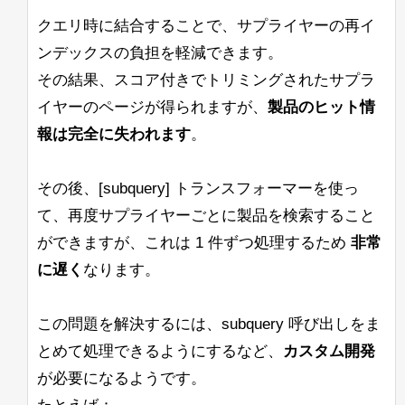
す。
す。同じリリースのJava 11 Hotspotに変
クエリ時に結合することで、サプライヤーの再イ
すでにBreakIteratorをコーディングし、
更すると、警告や他の問題は見られませ
カスタムUnifiedHighlighterクラスに統合
ンデックスの負担を軽減できます。
ん。
しましたが、このIteratorを使用すると、
その結果、スコア付きでトリミングされたサプラ
すべてのリクエストのqTimeが約1000か
Ubuntu上のJava 11 Open J9でも同様の
イヤーのページが得られますが、
製品のヒット情
ら12000以上に上昇し、このアプリケー
問題が発生します。Solrログには
ションでは許容できません。
「Command-line option unrecognised」
報は完全に失われます
。
というメッセージが表示されますが、コ
こちらが私の実装へのリンクです。どこ
solr_gc
ンソールには表示されません。
が非常に非効率的なのかを見つけること
その後、[subquery] トランスフォーマーを使っ
ログは正しく作成され、内容も記録され
ができません。（これらの関数が非常に
ています。
て、再度サプライヤーごとに製品を検索すること
頻繁に呼び出されることはわかっていま
ができますが、これは 1 件ずつ処理するため
す）
非常
これを確認したのは、OpenJDK
11.0.10+9リリースを使用した場合で
に遅く
なります。
他のアプローチも含め、すべての提案を
す。
歓迎します。
以下は私たちの起動コマンドの例です：
この問題を解決するには、subquery 呼び出しをま
したがって、BreakIteratorや関連する情
とめて処理できるようにするなど、
カスタム開発
報について詳しく学ぶための良いリソー
スはありますか？ここではコードの調査
が必要になるようです。
よろしくお願いします。
が非常に難しいです。