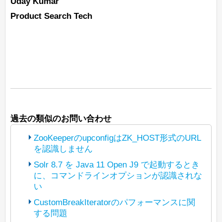
Uday Kumar
Product Search Tech
過去の類似のお問い合わせ
ZooKeeperのupconfigはZK_HOST形式のURL
を認識しません
Solr 8.7 を Java 11 Open J9 で起動するとき
に、コマンドラインオプションが認識されな
(The bot translated the original post
い
https://lists.apache.org/thread/tfpn1tlgosx
67n5omzpkmrdzvsbr02bd
CustomBreakIteratorのパフォーマンスに関
into Japanese and reposted it under
する問題
(The bot translated the original post
Apache License 2.0. The copyright of