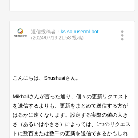
"add-copy-field"
:
{
以下は私たちの起動コマンドの例です：
他のアプローチも含め、すべての提案を
"source"
:
"title"
,
歓迎します。
"dest"
:
"title_str"
,
"indexed"
:
true
したがって、BreakIteratorや関連する情
よろしくお願いします。
返信投稿者：
ks-solruserml-bot
報について詳しく学ぶための良いリソー
}
(2024/07/19 21:58 投稿)
スはありますか？ここではコードの調査
}
]
,
Lisa
が非常に難しいです。
"msg"
:
"コマンド処理中にエラーが発生しました
"code"
:
400
次に検討しているもう1つのアプローチ
}
は、最終的なハイライトが見つかったと
}
きにこのハイライトの「トリミング」を
こんにちは、Shushuaiさん。
行うことです。これにより、呼び出され
るロジックの量が減少しますが、SOLR
Mag.phil. Robert Ehrenleitner, BEng.
のスコアリングシステムが正しく考慮さ
Mikhailさんが言った通り、個々の更新リクエスト
れない可能性があると思われます。
を送信するよりも、更新をまとめて送信する方が
私が言ったように、すべての提案を歓迎
はるかに速くなります。設定する実際の値の大き
し、先にお礼を申し上げます。
さ（あるいは小ささ）によっては、1つのリクエス
Jan Ulrich Robens
トに数百または数千の更新を送信できるかもしれ