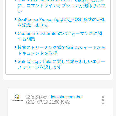
に、コマンドラインオプションが認識されな
い
ZooKeeperのupconfigはZK_HOST形式のURL
を認識しません
(The bot translated the original post
https://lists.apache.org/thread/p3t5jbhwz
CustomBreakIteratorのパフォーマンスに関
y7xgyv1rlyzcqyl5d4295b5
する問題
(The bot translated the original post
into Japanese and reposted it under
https://lists.apache.org/thread/tfpn1tlgosx
検索ストリーミング式で特定のシャードから
Apache License 2.0. The copyright of
67n5omzpkmrdzvsbr02bd
ドキュメントを取得
(The bot translated the original post
posted content is held by the original
into Japanese and reposted it under
https://lists.apache.org/thread/4kryrpfp9b
poster.)
Solr は copy-field に関して紛らわしいエラー
Apache License 2.0. The copyright of
dl3dbyb77vnmlfdlcg0dcd
メッセージを返します
(The bot translated the original post
posted content is held by the original
こんにちは、
into Japanese and reposted it under
https://lists.apache.org/thread/vdqjcy6frv
poster.)
Apache License 2.0. The copyright of
9c2kg97xh244ppj1v5jgc2
現在、Java 8 から Java 11 への移行を進
つまり、私が言いたいのはこれです：
posted content is held by the original
こんにちは、
into Japanese and reposted it under
めています。
poster.)
Apache License 2.0. The copyright of
Solrのコントロールスクリプトを使用し
Windows上でOpenJ9 Javaを使ってSolr
posted content is held by the original
$ 
curl
-o
 - 
-H
'Content-Type: appl
返信投稿者：
ks-solruserml-bot
こんにちは、
て新しいconfigsetをZooKeeperにアップ
8.7.0を起動すると、次のメッセージが表
poster.)
(2024/07/19 21:58 投稿)
ロードしようとしたところ、-zパラメー
示されます：
現在、統合ハイライト機能でカスタム
タがZK_HOST形式の文字列を認識しま
このようにリクエストを送ると、以下の
「Search streaming expression」で単一
BreakIteratorを動作させる作業をしてお