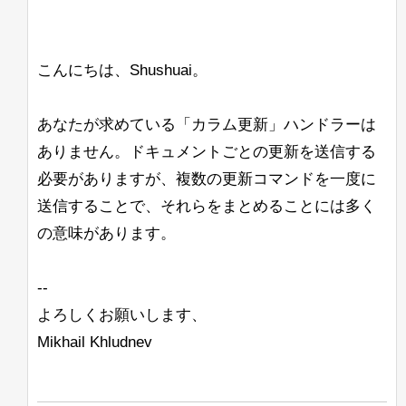
せんでした。
ようなレスポンスが返ってきます：
JVMJ9VM007W Command-line option unre
の特定のシャード（または特定のレプリ
り、パフォーマンスに苦労しています。
カ）からすべてのドキュメントをストリ
<ip-1>,<ip-2>,<ip-
たとえば、
ームできますか？ 通常の「shards」パ
私はパッセージの見出しをきれいにハイ
{
3>/solr
その後、コンソールにはガベージコレク
を使用すると、configが/solr
ラメータを使用しても、Search
ライトするためにBreakIteratorが必要で
こんにちは、Shushuai。
"responseHeader"
:
{
ションの出力が続きますが、Solrは問題
<ip-1>
znodeではなく、直接
にアップ
streaming exprと一緒に使用すると効果
す。これにより、ハイライトの開始が文
なく起動し、動作しているように見えま
ロードされます。
"status"
:
400
,
がないと思います。
の開始であり、終了が単語の終わりであ
す。同じリリースのJava 11 Hotspotに変
"QTime"
:
0
あなたが求めている「カラム更新」ハンドラーは
るようにしたいです。また、いくつかの
これが意図された動作かどうかについて
更すると、警告や他の問題は見られませ
--ufuk
}
,
奇妙なエッジケースもあります。
ありません。ドキュメントごとの更新を送信する
助けていただけないでしょうか？
ん。
"error"
:
{
必要がありますが、複数の更新コマンドを一度に
すでにBreakIteratorをコーディングし、
<ip-1>/solr,<ip-2>/solr,
"metadata"
:
[
注：
Ubuntu上のJava 11 Open J9でも同様の
カスタムUnifiedHighlighterクラスに統合
送信することで、それらをまとめることには多く
<ip-3>/solr
はうまく機能するようで
"error-class"
,
問題が発生します。Solrログには
しましたが、このIteratorを使用すると、
す。
の意味があります。
「Command-line option unrecognised」
"org.apache.solr.api.ApiBag$
すべてのリクエストのqTimeが約1000か
というメッセージが表示されますが、コ
"root-error-class"
,
ら12000以上に上昇し、このアプリケー
solr_gc
ンソールには表示されません。
ションでは許容できません。
"org.apache.solr.api.ApiBag$
--
ログは正しく作成され、内容も記録され
]
,
よろしくお願いします、
ています。
こちらが私の実装へのリンクです。どこ
"details"
:
[
{
が非常に非効率的なのかを見つけること
Mikhail Khludnev
"errorMessages"
:
[
これを確認したのは、OpenJDK
ができません。（これらの関数が非常に
11.0.10+9リリースを使用した場合で
"add-copy-field 操作では 
頻繁に呼び出されることはわかっていま
す。
]
,
す）