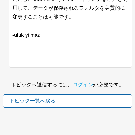
ができません。（これらの関数が非常に
<ip-1>/solr,<ip-2>/solr,
注：
Ubuntu上のJava 11 Open J9でも同様の
頻繁に呼び出されることはわかっていま
用して、データが保存されるフォルダを実質的に
<ip-3>/solr
はうまく機能するようで
問題が発生します。Solrログには
す）
す。
「Command-line option unrecognised」
変更することは可能です。
というメッセージが表示されますが、コ
他のアプローチも含め、すべての提案を
solr_gc
ンソールには表示されません。
歓迎します。
-ufuk yilmaz
ログは正しく作成され、内容も記録され
ています。
したがって、BreakIteratorや関連する情
報について詳しく学ぶための良いリソー
これを確認したのは、OpenJDK
スはありますか？ここではコードの調査
11.0.10+9リリースを使用した場合で
が非常に難しいです。
す。
次に検討しているもう1つのアプローチ
以下は私たちの起動コマンドの例です：
は、最終的なハイライトが見つかったと
トピックへ返信するには、
ログイン
が必要です。
きにこのハイライトの「トリミング」を
行うことです。これにより、呼び出され
トピック一覧へ戻る
るロジックの量が減少しますが、SOLR
よろしくお願いします。
のスコアリングシステムが正しく考慮さ
Lisa
れない可能性があると思われます。
私が言ったように、すべての提案を歓迎
し、先にお礼を申し上げます。