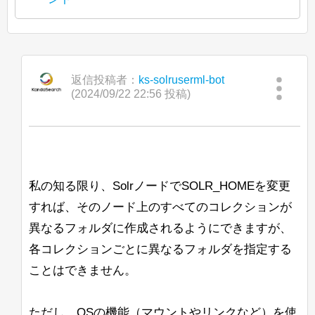
posted content is held by the original
into Japanese and reposted it under
https://lists.apache.org/thread/vdqjcy6frv
poster.)
現在、統合ハイライト機能でカスタム
Apache License 2.0. The copyright of
9c2kg97xh244ppj1v5jgc2
BreakIteratorを動作させる作業をしてお
もしJaccard類似度に近いものを探して
posted content is held by the original
こんにちは、
into Japanese and reposted it under
り、パフォーマンスに苦労しています。
いるのであれば、以下のリンクを使うこ
poster.)
Apache License 2.0. The copyright of
とができます：
現在、Java 8 から Java 11 への移行を進
私はパッセージの見出しをきれいにハイ
posted content is held by the original
返信投稿者：
ks-solruserml-bot
こんにちは、
https://nightlies.apache.org/solr/draft-
めています。
ライトするためにBreakIteratorが必要で
poster.)
(2024/09/22 22:56 投稿)
guides/solr-reference-guide-main/other-
す。これにより、ハイライトの開始が文
Solrのコントロールスクリプトを使用し
Windows上でOpenJ9 Javaを使ってSolr
parsers.html#minhash-query-parser
「Search streaming expression」で単一
の開始であり、終了が単語の終わりであ
て新しいconfigsetをZooKeeperにアップ
8.7.0を起動すると、次のメッセージが表
の特定のシャード（または特定のレプリ
るようにしたいです。また、いくつかの
ロードしようとしたところ、-zパラメー
Joel Bernstein
示されます：
カ）からすべてのドキュメントをストリ
奇妙なエッジケースもあります。
タがZK_HOST形式の文字列を認識しま
http://joelsolr.blogspot.com/
ームできますか？ 通常の「shards」パ
せんでした。
JVMJ9VM007W Command-line option unre
すでにBreakIteratorをコーディングし、
ラメータを使用しても、Search
私の知る限り、SolrノードでSOLR_HOMEを変更
カスタムUnifiedHighlighterクラスに統合
streaming exprと一緒に使用すると効果
<ip-1>,<ip-2>,<ip-
たとえば、
すれば、そのノード上のすべてのコレクションが
しましたが、このIteratorを使用すると、
がないと思います。
3>/solr
その後、コンソールにはガベージコレク
を使用すると、configが/solr
すべてのリクエストのqTimeが約1000か
異なるフォルダに作成されるようにできますが、
ションの出力が続きますが、Solrは問題
<ip-1>
znodeではなく、直接
にアップ
--ufuk
ら12000以上に上昇し、このアプリケー
なく起動し、動作しているように見えま
ロードされます。
各コレクションごとに異なるフォルダを指定する
ションでは許容できません。
す。同じリリースのJava 11 Hotspotに変
ことはできません。
これが意図された動作かどうかについて
更すると、警告や他の問題は見られませ
こちらが私の実装へのリンクです。どこ
助けていただけないでしょうか？
ん。
が非常に非効率的なのかを見つけること
ただし、OSの機能（マウントやリンクなど）を使