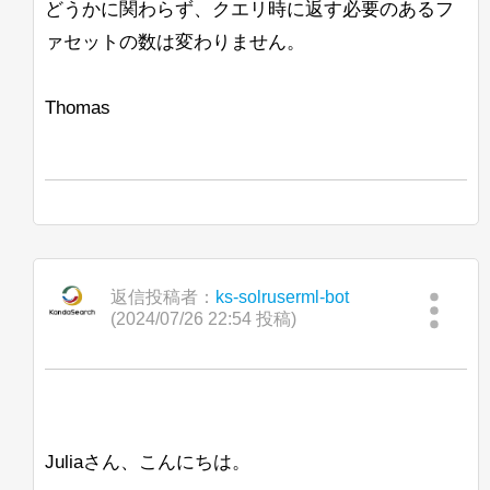
これを確認したのは、OpenJDK
どうかに関わらず、クエリ時に返す必要のあるフ
スはありますか？ここではコードの調査
11.0.10+9リリースを使用した場合で
が非常に難しいです。
ァセットの数は変わりません。
す。
次に検討しているもう1つのアプローチ
以下は私たちの起動コマンドの例です：
は、最終的なハイライトが見つかったと
Thomas
きにこのハイライトの「トリミング」を
行うことです。これにより、呼び出され
るロジックの量が減少しますが、SOLR
よろしくお願いします。
のスコアリングシステムが正しく考慮さ
Lisa
れない可能性があると思われます。
私が言ったように、すべての提案を歓迎
し、先にお礼を申し上げます。
返信投稿者：
ks-solruserml-bot
(2024/07/26 22:54 投稿)
Jan Ulrich Robens
Juliaさん、こんにちは。