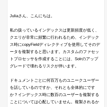
て新しいconfigsetをZooKeeperにアップ
GermanLightStemFilterFactoryは
8.7.0を起動すると、次のメッセージが表
の特定のシャード（または特定のレプリ
るようにしたいです。また、いくつかの
ロードしようとしたところ、-zパラメー
BeiderMorseFilterFactoryと一緒に使用す
示されます：
カ）からすべてのドキュメントをストリ
奇妙なエッジケースもあります。
タがZK_HOST形式の文字列を認識しま
べきではありません。ステムが切り捨て
ームできますか？ 通常の「shards」パ
Juliaさん、こんにちは。
せんでした。
JVMJ9VM007W Command-line option unre
られると、その発音が一致しなくなる可
すでにBreakIteratorをコーディングし、
ラメータを使用しても、Search
能性があります。
カスタムUnifiedHighlighterクラスに統合
streaming exprと一緒に使用すると効果
<ip-1>,<ip-2>,<ip-
たとえば、
しましたが、このIteratorを使用すると、
私の扱っているインデックスは更新頻度が低く、
がないと思います。
3>/solr
その後、コンソールにはガベージコレク
を使用すると、configが/solr
一方、異なる表記法（ß <-> ss）で書か
すべてのリクエストのqTimeが約1000か
ションの出力が続きますが、Solrは問題
<ip-1>
znodeではなく、直接
れたドイツ語の単語を一致させたいだけ
にアップ
クエリが非常に頻繁に行われるため、インデック
--ufuk
ら12000以上に上昇し、このアプリケー
なく起動し、動作しているように見えま
ロードされます。
なら、GermanNormalizationFilterFactory
ス時にcopyFieldディレクティブを使用してそのデ
ションでは許容できません。
す。同じリリースのJava 11 Hotspotに変
だけで十分です。
これが意図された動作かどうかについて
ータを複製すると思います。カスタムのファセッ
更すると、警告や他の問題は見られませ
BeiderMorseFilterFactoryは必要ありませ
こちらが私の実装へのリンクです。どこ
助けていただけないでしょうか？
ん。
ん。
トプロセッサを作成することには、Solrのアップ
が非常に非効率的なのかを見つけること
ができません。（これらの関数が非常に
<ip-1>/solr,<ip-2>/solr,
グレードで壊れるリスクが伴います。
注：
Ubuntu上のJava 11 Open J9でも同様の
追伸：私はドイツ語の話者ではなく、上
頻繁に呼び出されることはわかっていま
<ip-3>/solr
はうまく機能するようで
問題が発生します。Solrログには
記の主張を実際にテストしたわけではあ
す）
す。
「Command-line option unrecognised」
りません。ただの推測です。
ドキュメントごとに何百万ものユニークユーザー
というメッセージが表示されますが、コ
他のアプローチも含め、すべての提案を
を話しているのですか、それとも全体的にです
solr_gc
ンソールには表示されません。
歓迎します。
ログは正しく作成され、内容も記録され
か？インデックス時に数百のユーザーを複製する
ています。
したがって、BreakIteratorや関連する情
ことについては心配していません。複製されるか
報について詳しく学ぶための良いリソー