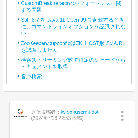
CustomBreakIteratorのパフォーマンスに関
する問題
Solr 8.7 を Java 11 Open J9 で起動するとき
に、コマンドラインオプションが認識されな
(The bot translated the original post
い
https://lists.apache.org/thread/4kryrpfp9b
dl3dbyb77vnmlfdlcg0dcd
ZooKeeperのupconfigはZK_HOST形式のURL
into Japanese and reposted it under
を認識しません
(The bot translated the original post
Apache License 2.0. The copyright of
https://lists.apache.org/thread/p3t5jbhwz
検索ストリーミング式で特定のシャードから
posted content is held by the original
y7xgyv1rlyzcqyl5d4295b5
ドキュメントを取得
(The bot translated the original post
poster.)
into Japanese and reposted it under
https://lists.apache.org/thread/tfpn1tlgosx
音声検索
Apache License 2.0. The copyright of
こんにちは、
67n5omzpkmrdzvsbr02bd
(The bot translated the original post
posted content is held by the original
into Japanese and reposted it under
https://lists.apache.org/thread/vdqjcy6frv
poster.)
現在、統合ハイライト機能でカスタム
javadocによると、
Apache License 2.0. The copyright of
9c2kg97xh244ppj1v5jgc2
BreakIteratorを動作させる作業をしてお
BeiderMorseFilterFactory
は
posted content is held by the original
こんにちは、
into Japanese and reposted it under
り、パフォーマンスに苦労しています。
StandardTokenizerの後に使用することが
poster.)
Apache License 2.0. The copyright of
返信投稿者：
ks-solruserml-bot
推奨されています。
現在、Java 8 から Java 11 への移行を進
私はパッセージの見出しをきれいにハイ
posted content is held by the original
(2024/07/26 22:53 投稿)
こんにちは、
めています。
ライトするためにBreakIteratorが必要で
poster.)
おそらく、
す。これにより、ハイライトの開始が文
Solrのコントロールスクリプトを使用し
GermanNormalizationFilterFactoryや
Windows上でOpenJ9 Javaを使ってSolr
「Search streaming expression」で単一
の開始であり、終了が単語の終わりであ