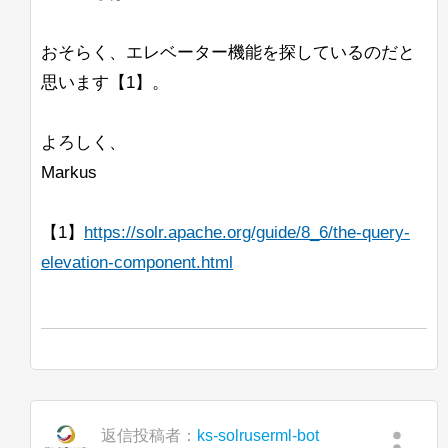
の開始であり、終了が単語の終わりであ
その後、コンソールにはガベージコレク
ラメータを使用しても、Search
能性があります。
るようにしたいです。また、いくつかの
ションの出力が続きますが、Solrは問題
streaming exprと一緒に使用すると効果
<ip-1>,<ip-2>,<ip-
たとえば、
奇妙なエッジケースもあります。
なく起動し、動作しているように見えま
おそらく、エレベーター機能を探しているのだと
がないと思います。
3>/solr
を使用すると、configが/solr
一方、異なる表記法（ß <-> ss）で書か
す。同じリリースのJava 11 Hotspotに変
<ip-1>
znodeではなく、直接
れたドイツ語の単語を一致させたいだけ
にアップ
思います【1】。
すでにBreakIteratorをコーディングし、
更すると、警告や他の問題は見られませ
--ufuk
ロードされます。
なら、GermanNormalizationFilterFactory
カスタムUnifiedHighlighterクラスに統合
ん。
だけで十分です。
しましたが、このIteratorを使用すると、
これが意図された動作かどうかについて
よろしく、
BeiderMorseFilterFactoryは必要ありませ
すべてのリクエストのqTimeが約1000か
Ubuntu上のJava 11 Open J9でも同様の
助けていただけないでしょうか？
ん。
ら12000以上に上昇し、このアプリケー
Markus
問題が発生します。Solrログには
ションでは許容できません。
「Command-line option unrecognised」
<ip-1>/solr,<ip-2>/solr,
注：
追伸：私はドイツ語の話者ではなく、上
というメッセージが表示されますが、コ
<ip-3>/solr
はうまく機能するようで
記の主張を実際にテストしたわけではあ
【1】
こちらが私の実装へのリンクです。どこ
https://solr.apache.org/guide/8_6/the-query-
solr_gc
ンソールには表示されません。
す。
りません。ただの推測です。
が非常に非効率的なのかを見つけること
elevation-component.html
ログは正しく作成され、内容も記録され
ができません。（これらの関数が非常に
ています。
頻繁に呼び出されることはわかっていま
す）
これを確認したのは、OpenJDK
11.0.10+9リリースを使用した場合で
他のアプローチも含め、すべての提案を
す。
歓迎します。
以下は私たちの起動コマンドの例です：
したがって、BreakIteratorや関連する情
返信投稿者：
ks-solruserml-bot
報について詳しく学ぶための良いリソー