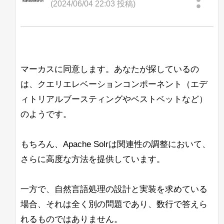
(2024/06/04 22:03 投稿)
スはありますか？ここではコードの調査
よろしくお願いします。
が非常に難しいです。
Lisa
次に検討しているもう1つのアプローチ
は、最終的なハイライトが見つかったと
きにこのハイライトの「トリミング」を
マーカスに同意します。あなたが探しているの
行うことです。これにより、呼び出され
るロジックの量が減少しますが、SOLR
は、クエリエレベーションコンポーネント（エデ
のスコアリングシステムが正しく考慮さ
ィトリアルブースティングやベストベットなど）
れない可能性があると思われます。
のようです。
私が言ったように、すべての提案を歓迎
し、先にお礼を申し上げます。
もちろん、Apache Solrは関連性の調整において、
Jan Ulrich Robens
さらに高度な方法を提供しています。
一方で、自然言語処理の設計と実装を求めている
場合、それは全く別の問題であり、数行で答えら
れるものではありません。