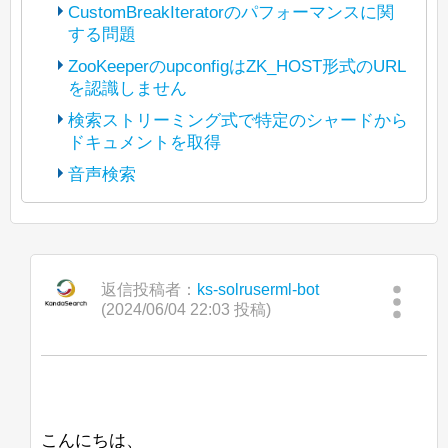
CustomBreakIteratorのパフォーマンスに関
する問題
(The bot translated the original post
https://lists.apache.org/thread/p3t5jbhwz
ZooKeeperのupconfigはZK_HOST形式のURL
y7xgyv1rlyzcqyl5d4295b5
を認識しません
(The bot translated the original post
into Japanese and reposted it under
https://lists.apache.org/thread/4kryrpfp9b
検索ストリーミング式で特定のシャードから
Apache License 2.0. The copyright of
dl3dbyb77vnmlfdlcg0dcd
ドキュメントを取得
(The bot translated the original post
posted content is held by the original
into Japanese and reposted it under
https://lists.apache.org/thread/tfpn1tlgosx
poster.)
音声検索
Apache License 2.0. The copyright of
67n5omzpkmrdzvsbr02bd
(The bot translated the original post
posted content is held by the original
こんにちは、
into Japanese and reposted it under
https://lists.apache.org/thread/vdqjcy6frv
poster.)
javadocによると、
Apache License 2.0. The copyright of
9c2kg97xh244ppj1v5jgc2
現在、Java 8 から Java 11 への移行を進
BeiderMorseFilterFactory
は
posted content is held by the original
こんにちは、
into Japanese and reposted it under
めています。
StandardTokenizerの後に使用することが
poster.)
Apache License 2.0. The copyright of
返信投稿者：
ks-solruserml-bot
推奨されています。
現在、統合ハイライト機能でカスタム
Windows上でOpenJ9 Javaを使ってSolr
posted content is held by the original
(2024/06/04 22:03 投稿)
こんにちは、
BreakIteratorを動作させる作業をしてお
8.7.0を起動すると、次のメッセージが表
poster.)
おそらく、
り、パフォーマンスに苦労しています。
示されます：
Solrのコントロールスクリプトを使用し
GermanNormalizationFilterFactoryや
「Search streaming expression」で単一
て新しいconfigsetをZooKeeperにアップ
GermanLightStemFilterFactoryは
私はパッセージの見出しをきれいにハイ
JVMJ9VM007W Command-line option unre
の特定のシャード（または特定のレプリ
ロードしようとしたところ、-zパラメー
BeiderMorseFilterFactoryと一緒に使用す
ライトするためにBreakIteratorが必要で
カ）からすべてのドキュメントをストリ
タがZK_HOST形式の文字列を認識しま
べきではありません。ステムが切り捨て
す。これにより、ハイライトの開始が文
ームできますか？ 通常の「shards」パ
こんにちは、
せんでした。
られると、その発音が一致しなくなる可