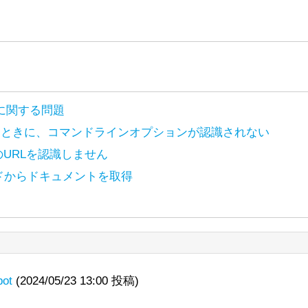
ンスに関する問題
 J9 で起動するときに、コマンドラインオプションが認識されない
ttps://lists.apache.org/thread/4kryrpfp9bdl3dbyb77vnmlfdlcg
T形式のURLを認識しません
ache License 2.0. The copyright of posted content is held by
ttps://lists.apache.org/thread/p3t5jbhwzy7xgyv1rlyzcqyl5d4
ドからドキュメントを取得
ache License 2.0. The copyright of posted content is held by
ttps://lists.apache.org/thread/tfpn1tlgosx67n5omzpkmrdzvs
ache License 2.0. The copyright of posted content is held by
ttps://lists.apache.org/thread/vdqjcy6frv9c2kg97xh244ppj1v
reakIteratorを動作させる作業をしており、パフォー
ache License 2.0. The copyright of posted content is held by
Factory
はStandardTokenizerの後に使用することが推奨
の移行を進めています。
ライトするためにBreakIteratorが必要です。これに
pression」で単一の特定のシャード（または特定のレプリカ）か
たいです。また、いくつかの奇妙なエッジケースもあります
て新しいconfigsetをZooKeeperにアップロードしよう
erFactoryやGermanLightStemFilterFactoryはBeiderM
ってSolr 8.7.0を起動すると、次のメッセージが表示されます：
用しても、Search streaming exprと一緒に使用する
その発音が一致しなくなる可能性があります。
bot
(2024/05/23 13:00 投稿)
グし、カスタムUnifiedHighlighterクラスに統合しましたが
ion unrecognised: -Xlog:gc*:file="C:\solr\ser
00以上に上昇し、このアプリケーションでは許容できません。
>/solr
を使用すると、configが/solr znodeではなく、直
れたドイツ語の単語を一致させたいだけなら、GermanNormaliza