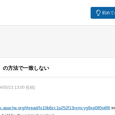
初めて
als」の方法で一致しない
4/05/23 13:00 投稿)
ists.apache.org/thread/fs10b8zc1p252f13rxmcyg9xp085o6f6
in