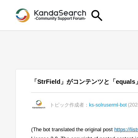
「StrField」がコンテンツと「equ
トピック作成者：
ks-solruserml-bot
(202
(The bot translated the original post
https://l