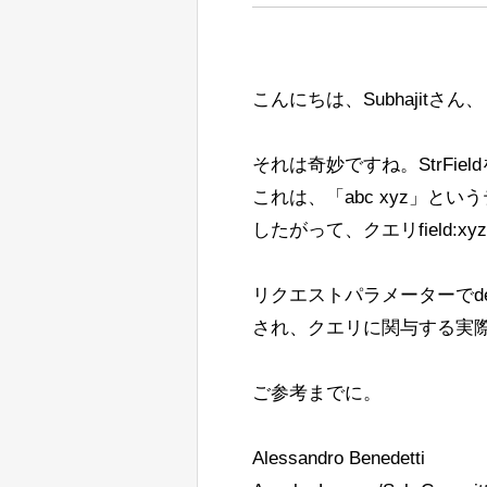
す。BeiderMorseFilterFactory
こちらが私の実装へのリンクです。
これが意図された動作かどうかにつ
その後、コンソールにはガベージコレ
れることはわかっています）
追伸：私はドイツ語の話者ではなく
スのJava 11 Hotspotに変更
<ip-1>/solr,<ip-2>/solr,<
注：
他のアプローチも含め、すべての提
こんにちは、Subhajitさん、
Ubuntu上のJava 11 Open J9で
されますが、コンソールには表示さ
したがって、BreakIterato
です。
それは奇妙ですね。StrFi
これを確認したのは、OpenJDK 11
これは、「abc xyz」
次に検討しているもう1つのアプロ
以下は私たちの起動コマンドの例で
れにより、呼び出されるロジックの量
したがって、クエリfield:
す。
リクエストパラメーターでd
私が言ったように、すべての提案を
よろしくお願いします。
され、クエリに関与する実
Jan Ulrich Robens
Lisa
ご参考までに。
Alessandro Benedetti