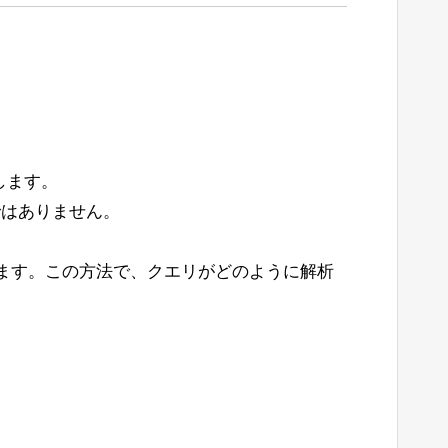
（これらの関数が非常に頻繁に呼び出さ
動作しているように見えます。同じリリー
の推測です。
on unrecognised」というメッセージが表示
れています。
すか？ここではコードの調査が非常に難しい
します。
イトの「トリミング」を行うことです。こ
考慮されない可能性があると思われま
きではありません。
めします。この方法で、クエリがどのように解析