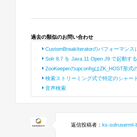
過去の類似のお問い合わせ
CustomBreakIteratorのパフォーマ
Solr 8.7 を Java 11 Open
(The bot translated the original post
h
ZooKeeperのupconfigはZK_HOS
into Japanese and reposted it under Ap
(The bot translated the original post
h
検索ストリーミング式で特定のシャー
into Japanese and reposted it under Ap
こんにちは、
(The bot translated the original post
h
音声検索
into Japanese and reposted it under Ap
こんにちは、
(The bot translated the original post
h
現在、統合ハイライト機能でカスタムB
into Japanese and reposted it under Ap
こんにちは、
javadocによると、
BeiderMorseFilter
現在、Java 8 から Java 11 へ
私はパッセージの見出しをきれいにハイ
「Search streaming ex
終了が単語の終わりであるようにし
Solrのコントロールスクリプトを使用し
おそらく、GermanNormalizationFilt
Windows上でOpenJ9 Javaを使
か？ 通常の「shards」パラメータを使
式の文字列を認識しませんでした。
せん。ステムが切り捨てられると、
返信投稿者：
ks-solruserml-
すでにBreakIteratorをコーディン
JVMJ9VM007W Command-line opt
--ufuk
ストのqTimeが約1000から120
<ip-1>,<ip-2>,<ip-3
たとえば、
一方、異なる表記法（ß <-> ss）で書か