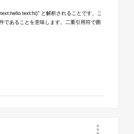
text:hello text:hi)" と解析されることです。こ
条件であることを意味します。二重引用符で囲