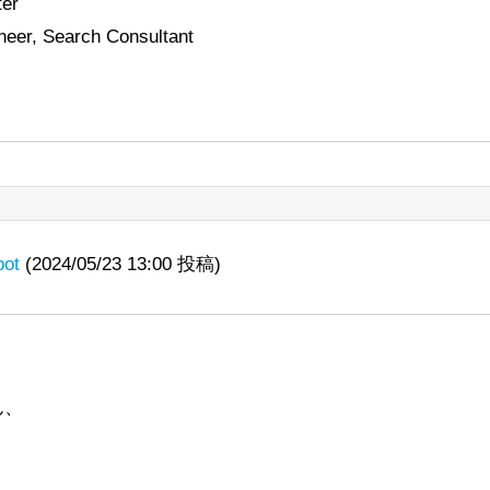
ter
neer, Search Consultant
bot
(2024/05/23 13:00 投稿)
ん、
。