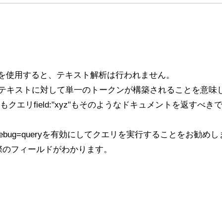
は必要ありません。
どこが非常に非効率的なのかを見つけることができません。
いて助けていただけないでしょうか？
クションの出力が続きますが、Solrは問題なく起動し、
、上記の主張を実際にテストしたわけではありません。ただ
すると、警告や他の問題は見られません。
ip-3>/solr
はうまく機能するようです。
案を歓迎します。
も同様の問題が発生します。Solrログには「Command-line opti
solr_gc
れません。
ログは正しく作成され、内容も記録さ
rや関連する情報について詳しく学ぶための良いリソースはありま
eldを使用すると、テキスト解析は行われません。
.0.10+9リリースを使用した場合です。
というテキストに対して単一のトークンが構築されることを意味
ーチは、最終的なハイライトが見つかったときにこのハイラ
す：
が減少しますが、SOLRのスコアリングシステムが正しく
xyzもクエリfield:"xyz"もそのようなドキュメントを返すべ
ebug=queryを有効にしてクエリを実行することをお勧
歓迎し、先にお礼を申し上げます。
際のフィールドがわかります。