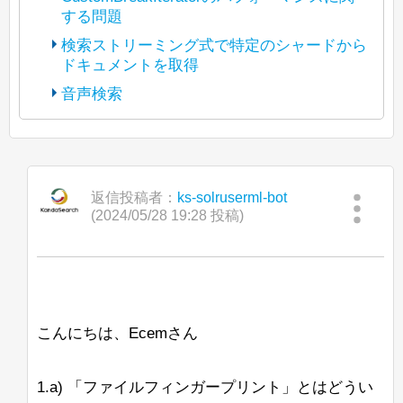
y7xgyv1rlyzcqyl5d4295b5
する問題
(The bot translated the original post
into Japanese and reposted it under
https://lists.apache.org/thread/tfpn1tlgosx
検索ストリーミング式で特定のシャードから
Apache License 2.0. The copyright of
67n5omzpkmrdzvsbr02bd
ドキュメントを取得
(The bot translated the original post
posted content is held by the original
into Japanese and reposted it under
https://lists.apache.org/thread/4kryrpfp9b
poster.)
音声検索
Apache License 2.0. The copyright of
dl3dbyb77vnmlfdlcg0dcd
(The bot translated the original post
posted content is held by the original
こんにちは、
into Japanese and reposted it under
https://lists.apache.org/thread/vdqjcy6frv
poster.)
javadocによると、
Apache License 2.0. The copyright of
9c2kg97xh244ppj1v5jgc2
現在、Java 8 から Java 11 への移行を進
BeiderMorseFilterFactory
は
posted content is held by the original
こんにちは、
into Japanese and reposted it under
めています。
StandardTokenizerの後に使用することが
poster.)
Apache License 2.0. The copyright of
返信投稿者：
ks-solruserml-bot
推奨されています。
Solrのコントロールスクリプトを使用し
Windows上でOpenJ9 Javaを使ってSolr
posted content is held by the original
(2024/05/28 19:28 投稿)
こんにちは、
て新しいconfigsetをZooKeeperにアップ
8.7.0を起動すると、次のメッセージが表
poster.)
おそらく、
ロードしようとしたところ、-zパラメー
示されます：
現在、統合ハイライト機能でカスタム
GermanNormalizationFilterFactoryや
タがZK_HOST形式の文字列を認識しま
「Search streaming expression」で単一
BreakIteratorを動作させる作業をしてお
GermanLightStemFilterFactoryは
せんでした。
JVMJ9VM007W Command-line option unre
の特定のシャード（または特定のレプリ
り、パフォーマンスに苦労しています。
BeiderMorseFilterFactoryと一緒に使用す
カ）からすべてのドキュメントをストリ
べきではありません。ステムが切り捨て
<ip-1>,<ip-2>,<ip-
たとえば、
ームできますか？ 通常の「shards」パ
私はパッセージの見出しをきれいにハイ
こんにちは、Ecemさん
られると、その発音が一致しなくなる可
3>/solr
その後、コンソールにはガベージコレク
を使用すると、configが/solr
ラメータを使用しても、Search
ライトするためにBreakIteratorが必要で
能性があります。
ションの出力が続きますが、Solrは問題
<ip-1>
znodeではなく、直接
にアップ
streaming exprと一緒に使用すると効果
す。これにより、ハイライトの開始が文
なく起動し、動作しているように見えま
ロードされます。
1.a) 「ファイルフィンガープリント」とはどうい
がないと思います。
の開始であり、終了が単語の終わりであ
一方、異なる表記法（ß <-> ss）で書か
す。同じリリースのJava 11 Hotspotに変