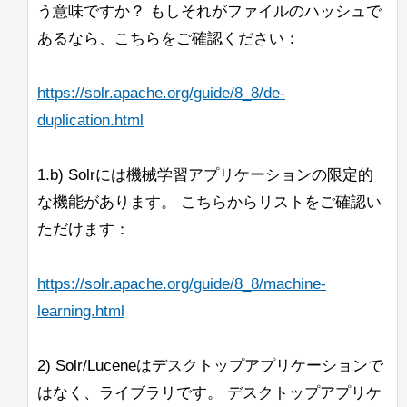
るようにしたいです。また、いくつかの
れたドイツ語の単語を一致させたいだけ
う意味ですか？ もしそれがファイルのハッシュで
これが意図された動作かどうかについて
更すると、警告や他の問題は見られませ
--ufuk
奇妙なエッジケースもあります。
なら、GermanNormalizationFilterFactory
助けていただけないでしょうか？
あるなら、こちらをご確認ください：
ん。
だけで十分です。
すでにBreakIteratorをコーディングし、
BeiderMorseFilterFactoryは必要ありませ
<ip-1>/solr,<ip-2>/solr,
注：
Ubuntu上のJava 11 Open J9でも同様の
カスタムUnifiedHighlighterクラスに統合
ん。
<ip-3>/solr
はうまく機能するようで
https://solr.apache.org/guide/8_8/de-
問題が発生します。Solrログには
しましたが、このIteratorを使用すると、
す。
「Command-line option unrecognised」
duplication.html
すべてのリクエストのqTimeが約1000か
追伸：私はドイツ語の話者ではなく、上
というメッセージが表示されますが、コ
ら12000以上に上昇し、このアプリケー
記の主張を実際にテストしたわけではあ
solr_gc
ンソールには表示されません。
ションでは許容できません。
りません。ただの推測です。
1.b) Solrには機械学習アプリケーションの限定的
ログは正しく作成され、内容も記録され
ています。
こちらが私の実装へのリンクです。どこ
な機能があります。 こちらからリストをご確認い
が非常に非効率的なのかを見つけること
ただけます：
これを確認したのは、OpenJDK
ができません。（これらの関数が非常に
11.0.10+9リリースを使用した場合で
頻繁に呼び出されることはわかっていま
す。
す）
https://solr.apache.org/guide/8_8/machine-
以下は私たちの起動コマンドの例です：
learning.html
他のアプローチも含め、すべての提案を
歓迎します。
2) Solr/Luceneはデスクトップアプリケーションで
したがって、BreakIteratorや関連する情
よろしくお願いします。
報について詳しく学ぶための良いリソー
はなく、ライブラリです。 デスクトップアプリケ