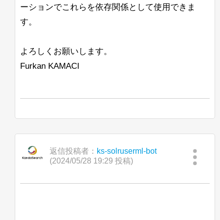
スはありますか？ここではコードの調査
Lisa
ーションでこれらを依存関係として使用できま
が非常に難しいです。
す。
次に検討しているもう1つのアプローチ
は、最終的なハイライトが見つかったと
よろしくお願いします。
きにこのハイライトの「トリミング」を
行うことです。これにより、呼び出され
Furkan KAMACI
るロジックの量が減少しますが、SOLR
のスコアリングシステムが正しく考慮さ
れない可能性があると思われます。
私が言ったように、すべての提案を歓迎
し、先にお礼を申し上げます。
Jan Ulrich Robens
返信投稿者：
ks-solruserml-bot
(2024/05/28 19:29 投稿)