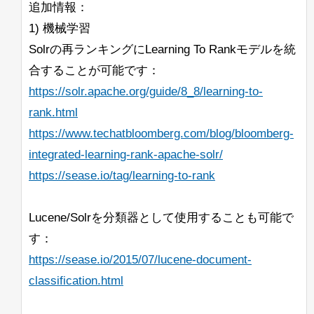
追加情報：
1) 機械学習
Solrの再ランキングにLearning To Rankモデルを統
合することが可能です：
https://solr.apache.org/guide/8_8/learning-to-
rank.html
https://www.techatbloomberg.com/blog/bloomberg-
integrated-learning-rank-apache-solr/
https://sease.io/tag/learning-to-rank
Lucene/Solrを分類器として使用することも可能で
す：
https://sease.io/2015/07/lucene-document-
classification.html