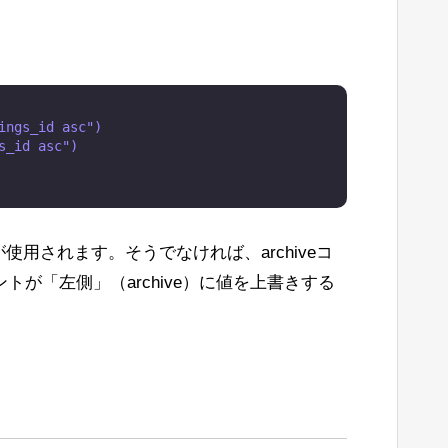
ngs_id asc")

_id asc")

れが使用されます。そうでなければ、archiveコ
が「左側」（archive）に値を上書きする