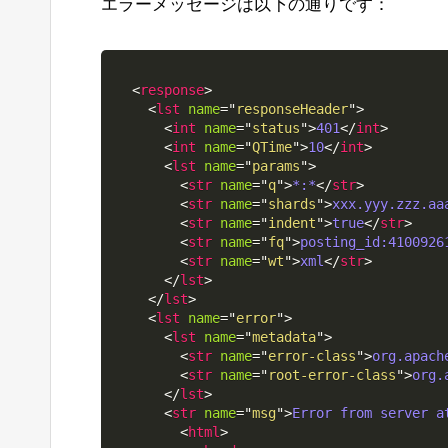
エラーメッセージは以下の通りです：
<
response
>
<
lst
name
=
"
responseHeader
"
>
<
int
name
=
"
status
"
>
401
</
int
>
<
int
name
=
"
QTime
"
>
10
</
int
>
<
lst
name
=
"
params
"
>
<
str
name
=
"
q
"
>
*:*
</
str
>
<
str
name
=
"
shards
"
>
xxx.yyy.zzz.aa
<
str
name
=
"
indent
"
>
true
</
str
>
<
str
name
=
"
fq
"
>
posting_id:4100926
<
str
name
=
"
wt
"
>
xml
</
str
>
</
lst
>
</
lst
>
<
lst
name
=
"
error
"
>
<
lst
name
=
"
metadata
"
>
<
str
name
=
"
error-class
"
>
org.apach
<
str
name
=
"
root-error-class
"
>
org.
</
lst
>
<
str
name
=
"
msg
"
>
Error from server a
<
html
>