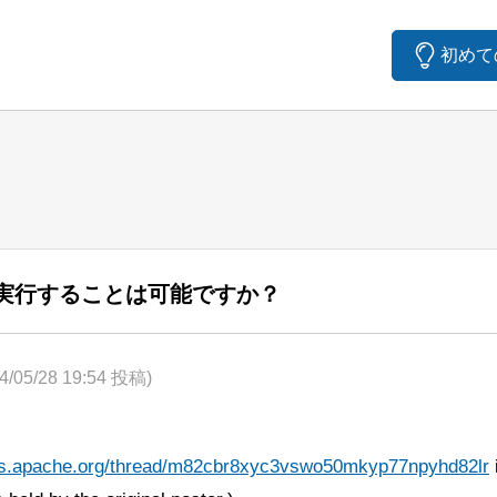
初めて
のコアに実行することは可能ですか？
4/05/28 19:54 投稿)
ists.apache.org/thread/m82cbr8xyc3vswo50mkyp77npyhd82lr