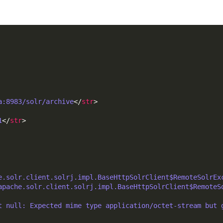
a:8983/solr/archive
</
str
>
1
</
str
>
e.solr.client.solrj.impl.BaseHttpSolrClient$RemoteSolrEx
apache.solr.client.solrj.impl.BaseHttpSolrClient$RemoteS
t null: Expected mime type application/octet-stream but g