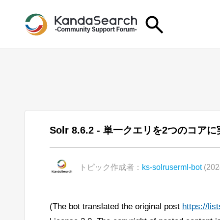
Solr 8.6.2 - 単一クエリを2つ
トピック作成者：
ks-solruserml-bot
(202
(The bot translated the original post
https://l