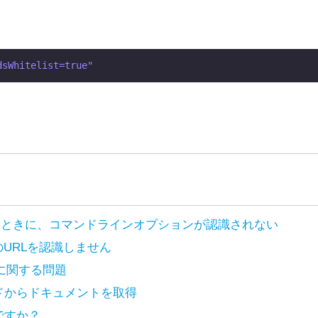
 J9 で起動するときに、コマンドラインオプションが認識されない
T形式のURLを認識しません
ttps://lists.apache.org/thread/p3t5jbhwzy7xgyv1rlyzcqyl5d4
ンスに関する問題
ache License 2.0. The copyright of posted content is held by
ttps://lists.apache.org/thread/tfpn1tlgosx67n5omzpkmrdzvs
ドからドキュメントを取得
ache License 2.0. The copyright of posted content is held by
ttps://lists.apache.org/thread/4kryrpfp9bdl3dbyb77vnmlfdlcg
ですか？