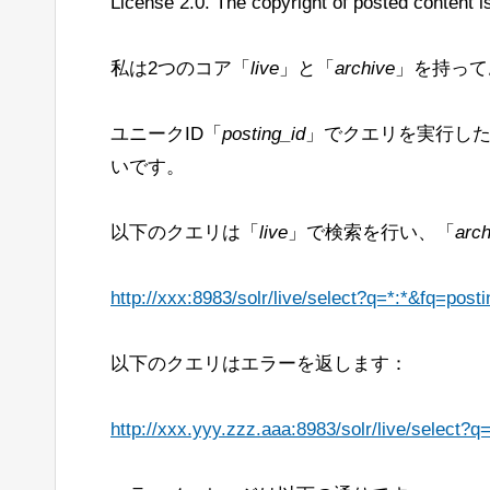
License 2.0. The copyright of posted content is
私は2つのコア「
live
」と「
archive
」を持って
ユニークID「
posting_id
」でクエリを実行し
いです。
以下のクエリは「
live
」で検索を行い、「
arch
http://xxx:8983/solr/live/select?q=*:*&fq=po
以下のクエリはエラーを返します：
http://xxx.yyy.zzz.aaa:8983/solr/live/select