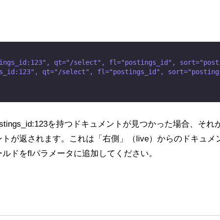
歓迎し、先にお礼を申し上げます。
ings_id:123", qt="/select", fl="postings_id", sort="posti
s_id:123", qt="/select", fl="postings_id", sort="postings
ostings_id:123を持つドキュメントが見つかった場合、そ
が返されます。これは「右側」（live）からのドキュメント
ルドをflパラメータに追加してください。