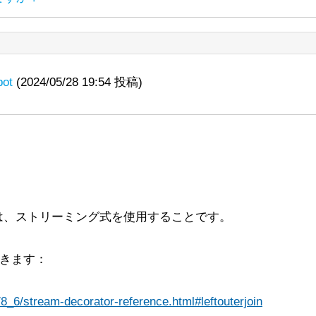
ache License 2.0. The copyright of posted content is held by
ttps://lists.apache.org/thread/vdqjcy6frv9c2kg97xh244ppj1v
の移行を進めています。
ache License 2.0. The copyright of posted content is held by
ください：
て新しいconfigsetをZooKeeperにアップロードしよう
ってSolr 8.7.0を起動すると、次のメッセージが表示されます：
pression」で単一の特定のシャード（または特定のレプリカ）か
reakIteratorを動作させる作業をしており、パフォー
browse/LUCENE-7148
ion unrecognised: -Xlog:gc*:file="C:\solr\ser
用しても、Search streaming exprと一緒に使用する
>/solr
bot
(2024/05/28 19:54 投稿)
を使用すると、configが/solr znodeではなく、直
_11_0/sandbox/org/apache/lucene/search/CoveringQuery.htm
ライトするためにBreakIteratorが必要です。これに
たいです。また、いくつかの奇妙なエッジケースもあります
いて助けていただけないでしょうか？
クションの出力が続きますが、Solrは問題なく起動し、
すると、警告や他の問題は見られません。
グし、カスタムUnifiedHighlighterクラスに統合しましたが
ip-3>/solr
はうまく機能するようです。
00以上に上昇し、このアプリケーションでは許容できません。
も同様の問題が発生します。Solrログには「Command-line opti
solr_gc
れません。
ログは正しく作成され、内容も記録さ
どこが非常に非効率的なのかを見つけることができません。
.0.10+9リリースを使用した場合です。
は、ストリーミング式を使用することです。
案を歓迎します。
す：
rや関連する情報について詳しく学ぶための良いリソースはありま
ができます：
ーチは、最終的なハイライトが見つかったときにこのハイラ
/8_6/stream-decorator-reference.html#leftouterjoin
が減少しますが、SOLRのスコアリングシステムが正しく