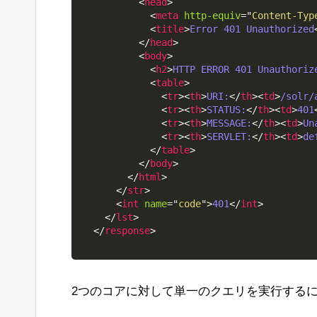
<
head
>
<
meta
http-equiv
=
"
Content-Typ
<
title
>
Error 401 Unauthorized
</
head
>
<
body
>
<
h2
>
HTTP ERROR 401 Unauthoriz
<
table
>
<
tr
>
<
th
>
URI:
</
th
>
<
td
>
/solr/
<
tr
>
<
th
>
STATUS:
</
th
>
<
td
>
401
<
tr
>
<
th
>
MESSAGE:
</
th
>
<
td
>
Un
<
tr
>
<
th
>
SERVLET:
</
th
>
<
td
>
de
</
table
>
</
body
>
</
html
>
</
str
>
<
int
name
=
"
code
"
>
401
</
int
>
</
lst
>
</
response
>
2つのコアに対して単一のクエリを実行する