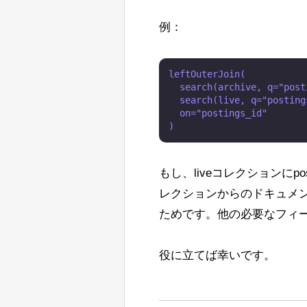
す。
例：
私が言ったように、すべての提案を
Jan Ulrich Robens
leftOuterJoin(

  search(archive, q="post
  search(live, q="posting
  on="postings_id"

もし、liveコレクションにp
レクションからのドキュメント
ためです。他の必要なフィー
役に立てば幸いです。