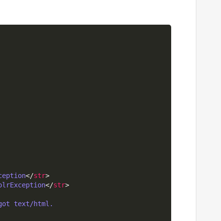
ception
</
str
>
olrException
</
str
>
ot text/html.
