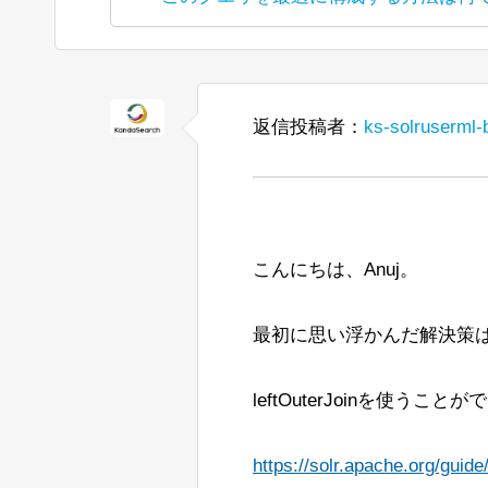
into Japanese and reposted it under Ap
こんにちは、
(The bot translated the original post
h
現在、Java 8 から Java 11 へ
into Japanese and reposted it under Ap
こんにちは、
以下のディスカッションを参照して
Solrのコントロールスクリプトを使用し
Windows上でOpenJ9 Javaを使
式の文字列を認識しませんでした。
「Search streaming ex
現在、統合ハイライト機能でカスタムB
https://issues.apache.org/jira/
JVMJ9VM007W Command-line opt
か？ 通常の「shards」パラメータを使
返信投稿者：
<ip-1>,<ip-2>,<ip-3
ks-solruserml-
たとえば、
https://lucene.apache.org/core/8
私はパッセージの見出しをきれいにハイ
--ufuk
終了が単語の終わりであるようにし
これが意図された動作かどうかにつ
--
その後、コンソールにはガベージコレ
よろしくお願いします、
スのJava 11 Hotspotに変更
すでにBreakIteratorをコーディン
<ip-1>/solr,<ip-2>/solr,<
注：
Mikhail Khludnev
ストのqTimeが約1000から120
Ubuntu上のJava 11 Open J9で
されますが、コンソールには表示さ
こんにちは、Anuj。
こちらが私の実装へのリンクです。
れることはわかっています）
これを確認したのは、OpenJDK 11
最初に思い浮かんだ解決策
他のアプローチも含め、すべての提
以下は私たちの起動コマンドの例で
したがって、BreakIterato
leftOuterJoinを使うこと
です。
よろしくお願いします。
次に検討しているもう1つのアプロ
https://solr.apache.org/guide
れにより、呼び出されるロジックの量
Lisa