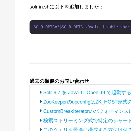
solr.in.shに以下を追加しました：
過去の類似のお問い合わせ
Solr 8.7 を Java 11 Open
ZooKeeperのupconfigはZK_HOS
(The bot translated the original post
h
CustomBreakIteratorのパフォーマ
into Japanese and reposted it under Ap
(The bot translated the original post
h
検索ストリーミング式で特定のシャー
into Japanese and reposted it under Ap
こんにちは、
(The bot translated the original post
h
このクエリを最適に構成する方法は何