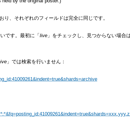
 held by the original poster.)
おり、それぞれのフィールドは完全に同じです。
たいです。最初に「
live
」をチェックし、見つからない場合
ive
」では検索を行いません：
sting_id:41009261&indent=true&shards=archive
?q=*:*&fq=posting_id:41009261&indent=true&shards=xxx.yyy.z