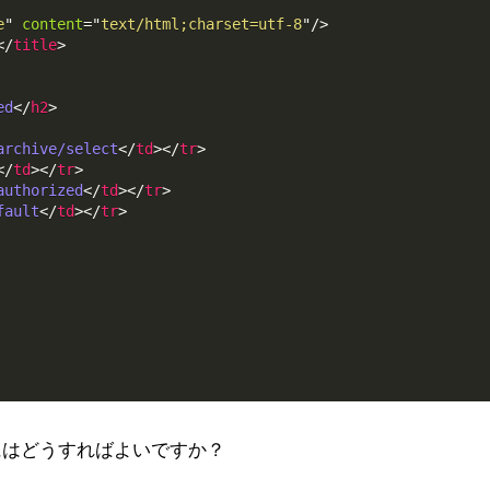
e
"
content
=
"
text/html;charset=utf-8
"
/>
</
title
>
ed
</
h2
>
archive/select
</
td
>
</
tr
>
</
td
>
</
tr
>
authorized
</
td
>
</
tr
>
fault
</
td
>
</
tr
>
にはどうすればよいですか？