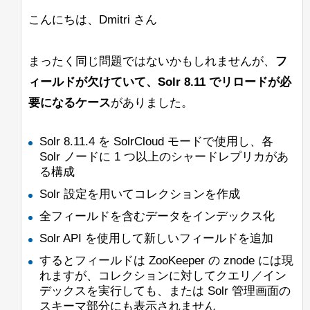
ームできますか？ 通常の「shards」パ
私はパッセージの見出しをきれいにハイ
3>/solr
--
その後、コンソールにはガベージコレク
を使用すると、configが/solr
ラメータを使用しても、Search
ライトするためにBreakIteratorが必要で
こんにちは、Dmitri さん
よろしくお願いします、
ションの出力が続きますが、Solrは問題
<ip-1>
znodeではなく、直接
にアップ
streaming exprと一緒に使用すると効果
す。これにより、ハイライトの開始が文
Mikhail Khludnev
なく起動し、動作しているように見えま
ロードされます。
がないと思います。
の開始であり、終了が単語の終わりであ
す。同じリリースのJava 11 Hotspotに変
まったく同じ問題ではないかもしれませんが、
フ
るようにしたいです。また、いくつかの
これが意図された動作かどうかについて
更すると、警告や他の問題は見られませ
--ufuk
奇妙なエッジケースもあります。
ィールドが欠けていて、Solr 8.11 でリロードが必
助けていただけないでしょうか？
ん。
要になるケース
がありました。
すでにBreakIteratorをコーディングし、
<ip-1>/solr,<ip-2>/solr,
注：
Ubuntu上のJava 11 Open J9でも同様の
カスタムUnifiedHighlighterクラスに統合
<ip-3>/solr
はうまく機能するようで
問題が発生します。Solrログには
しましたが、このIteratorを使用すると、
Solr 8.11.4 を SolrCloud モードで使用し、各
す。
「Command-line option unrecognised」
すべてのリクエストのqTimeが約1000か
Solr ノードに 1 つ以上のシャードレプリカがあ
というメッセージが表示されますが、コ
ら12000以上に上昇し、このアプリケー
る構成
solr_gc
ンソールには表示されません。
ションでは許容できません。
ログは正しく作成され、内容も記録され
Solr 設定を用いてコレクションを作成
ています。
こちらが私の実装へのリンクです。どこ
全フィールドを含むデータをインデックス化
が非常に非効率的なのかを見つけること
これを確認したのは、OpenJDK
Solr API を使用して新しいフィールドを追加
ができません。（これらの関数が非常に
11.0.10+9リリースを使用した場合で
頻繁に呼び出されることはわかっていま
するとフィールドは ZooKeeper の znode には現
す。
す）
れますが、コレクションに対してクエリ／イン
デックスを実行しても、または Solr 管理画面の
以下は私たちの起動コマンドの例です：
他のアプローチも含め、すべての提案を
スキーマ部分にも表示されません