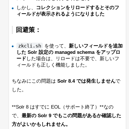
歓迎します。
しかし、
コレクションをリロードするとそのフ
したがって、BreakIteratorや関連する情
ィールドが表示されるようになりました
よろしくお願いします。
報について詳しく学ぶための良いリソー
スはありますか？ここではコードの調査
Lisa
回避策：
が非常に難しいです。
次に検討しているもう1つのアプローチ
zkcli.sh
を使って、
新しいフィールドを追加
は、最終的なハイライトが見つかったと
した Solr 設定の managed schema をアップロ
きにこのハイライトの「トリミング」を
ード
した場合は、リロードは不要で、新しいフ
行うことです。これにより、呼び出され
ィールドも正しく機能しました。
るロジックの量が減少しますが、SOLR
のスコアリングシステムが正しく考慮さ
れない可能性があると思われます。
ちなみにこの問題は
Solr 8.4 では発生しません
で
した。
私が言ったように、すべての提案を歓迎
し、先にお礼を申し上げます。
**Solr 8 はすでに EOL（サポート終了）**なの
Jan Ulrich Robens
で、
最新の Solr 9 でもこの問題があるか確認した
方がよいかもしれません。