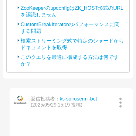
ZooKeeperのupconfigはZK_HOST形式のURL
を認識しません
(The bot translated the original post
https://lists.apache.org/thread/p3t5jbhwz
CustomBreakIteratorのパフォーマンスに関
y7xgyv1rlyzcqyl5d4295b5
する問題
(The bot translated the original post
into Japanese and reposted it under
https://lists.apache.org/thread/tfpn1tlgosx
検索ストリーミング式で特定のシャードから
Apache License 2.0. The copyright of
67n5omzpkmrdzvsbr02bd
ドキュメントを取得
(The bot translated the original post
posted content is held by the original
into Japanese and reposted it under
https://lists.apache.org/thread/4kryrpfp9b
poster.)
このクエリを最適に構成する方法は何です
Apache License 2.0. The copyright of
dl3dbyb77vnmlfdlcg0dcd
か？
(The bot translated the original post
posted content is held by the original
こんにちは、
into Japanese and reposted it under
https://lists.apache.org/thread/vdqjcy6frv
poster.)
Apache License 2.0. The copyright of
9c2kg97xh244ppj1v5jgc2
現在、Java 8 から Java 11 への移行を進
以下のディスカッションを参照してくだ
posted content is held by the original
こんにちは、
into Japanese and reposted it under
めています。
さい：
poster.)
Apache License 2.0. The copyright of
Solrのコントロールスクリプトを使用し
Windows上でOpenJ9 Javaを使ってSolr
posted content is held by the original
返信投稿者：
https://issues.apache.org/jira/browse
ks-solruserml-bot
こんにちは、
て新しいconfigsetをZooKeeperにアップ
8.7.0を起動すると、次のメッセージが表
poster.)
(2025/05/29 15:19 投稿)
/LUCENE-7148
ロードしようとしたところ、-zパラメー
示されます：
現在、統合ハイライト機能でカスタム
タがZK_HOST形式の文字列を認識しま
https://lucene.apache.org/core/8_11_
「Search streaming expression」で単一
BreakIteratorを動作させる作業をしてお
せんでした。
0/sandbox/org/apache/lucene/search/
JVMJ9VM007W Command-line option unre
の特定のシャード（または特定のレプリ
り、パフォーマンスに苦労しています。
CoveringQuery.html
カ）からすべてのドキュメントをストリ
<ip-1>,<ip-2>,<ip-
たとえば、