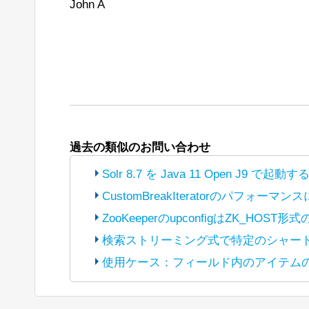
John A
過去の類似のお問い合わせ
Solr 8.7 を Java 11 Open
CustomBreakIteratorのパフォーマ
(The bot translated the original post
h
ZooKeeperのupconfigはZK_HOS
into Japanese and reposted it under Ap
(The bot translated the original post
h
検索ストリーミング式で特定のシャー
into Japanese and reposted it under Ap
こんにちは、
(The bot translated the original post
h
使用ケース：フィールド内のアイテム
into Japanese and reposted it under Ap
こんにちは、
(The bot translated the original post
h
現在、Java 8 から Java 11 へ
into Japanese and reposted it under Ap
こんにちは、
もしJaccard類似度に近いもの
現在、統合ハイライト機能でカスタムB
Windows上でOpenJ9 Javaを使