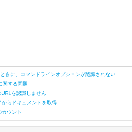
 J9 で起動するときに、コマンドラインオプションが認識されない
ンスに関する問題
ttps://lists.apache.org/thread/p3t5jbhwzy7xgyv1rlyzcqyl5d4
T形式のURLを認識しません
ache License 2.0. The copyright of posted content is held by
ttps://lists.apache.org/thread/4kryrpfp9bdl3dbyb77vnmlfdlcg
ドからドキュメントを取得
ache License 2.0. The copyright of posted content is held by
ttps://lists.apache.org/thread/tfpn1tlgosx67n5omzpkmrdzvs
のカウント
ache License 2.0. The copyright of posted content is held by
ttps://lists.apache.org/thread/vdqjcy6frv9c2kg97xh244ppj1v
の移行を進めています。
ache License 2.0. The copyright of posted content is held by
を探しているのであれば、以下のリンクを使うことができます：
reakIteratorを動作させる作業をしており、パフォー
ってSolr 8.7.0を起動すると、次のメッセージが表示されます：