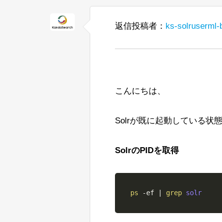
guides/solr-reference-guide-main/oth
「Search streaming ex
Solrのコントロールスクリプトを使用し
私はパッセージの見出しをきれいにハイ
JVMJ9VM007W Command-line opt
か？ 通常の「shards」パラメータを使
式の文字列を認識しませんでした。
Joel Bernstein
終了が単語の終わりであるようにし
返信投稿者：
ks-solruserml-
http://joelsolr.blogspot.com/
--ufuk
<ip-1>,<ip-2>,<ip-3
たとえば、
すでにBreakIteratorをコーディン
その後、コンソールにはガベージコレ
ストのqTimeが約1000から120
スのJava 11 Hotspotに変更
これが意図された動作かどうかにつ
こちらが私の実装へのリンクです。
Ubuntu上のJava 11 Open J9で
<ip-1>/solr,<ip-2>/solr,<
注：
れることはわかっています）
されますが、コンソールには表示さ
こんにちは、
他のアプローチも含め、すべての提
これを確認したのは、OpenJDK 11
Solrが既に起動している状
したがって、BreakIterato
以下は私たちの起動コマンドの例で
です。
SolrのPIDを取得
次に検討しているもう1つのアプロ
れにより、呼び出されるロジックの量
よろしくお願いします。
す。
Lisa
ps
-ef
|
grep
私が言ったように、すべての提案を
Jan Ulrich Robens