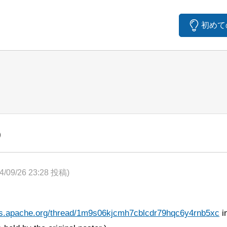
初めて
）
4/09/26 23:28 投稿)
ists.apache.org/thread/1m9s06kjcmh7cblcdr79hqc6y4rnb5xc
i