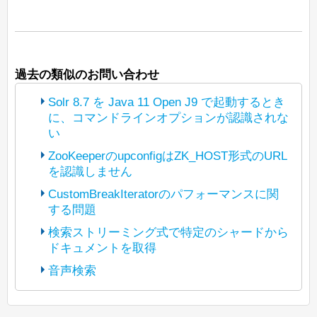
過去の類似のお問い合わせ
Solr 8.7 を Java 11 Open J9 で起動するとき
に、コマンドラインオプションが認識されな
い
ZooKeeperのupconfigはZK_HOST形式のURL
を認識しません
(The bot translated the original post
https://lists.apache.org/thread/p3t5jbhwz
CustomBreakIteratorのパフォーマンスに関
y7xgyv1rlyzcqyl5d4295b5
する問題
(The bot translated the original post
into Japanese and reposted it under
https://lists.apache.org/thread/tfpn1tlgosx
検索ストリーミング式で特定のシャードから
Apache License 2.0. The copyright of
67n5omzpkmrdzvsbr02bd
ドキュメントを取得
(The bot translated the original post
posted content is held by the original
into Japanese and reposted it under
https://lists.apache.org/thread/4kryrpfp9b
poster.)
音声検索
Apache License 2.0. The copyright of
dl3dbyb77vnmlfdlcg0dcd
(The bot translated the original post
posted content is held by the original
こんにちは、
into Japanese and reposted it under
https://lists.apache.org/thread/vdqjcy6frv
poster.)
javadocによると、
Apache License 2.0. The copyright of