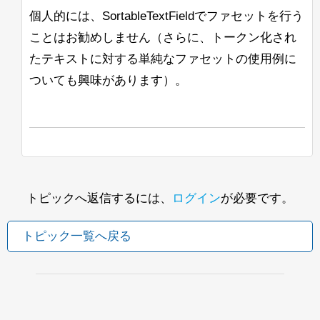
ンソールには表示されません。
ションでは許容できません。
りません。ただの推測です。
個人的には、SortableTextFieldでファセットを行う
ログは正しく作成され、内容も記録され
ています。
こちらが私の実装へのリンクです。どこ
ことはお勧めしません（さらに、トークン化され
が非常に非効率的なのかを見つけること
たテキストに対する単純なファセットの使用例に
これを確認したのは、OpenJDK
ができません。（これらの関数が非常に
11.0.10+9リリースを使用した場合で
ついても興味があります）。
頻繁に呼び出されることはわかっていま
す。
す）
以下は私たちの起動コマンドの例です：
他のアプローチも含め、すべての提案を
歓迎します。
したがって、BreakIteratorや関連する情
よろしくお願いします。
報について詳しく学ぶための良いリソー
トピックへ返信するには、
ログイン
が必要です。
スはありますか？ここではコードの調査
Lisa
が非常に難しいです。
トピック一覧へ戻る
次に検討しているもう1つのアプローチ
は、最終的なハイライトが見つかったと
きにこのハイライトの「トリミング」を
行うことです。これにより、呼び出され
るロジックの量が減少しますが、SOLR