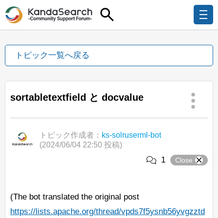
トピック一覧へ戻る
sortabletextfield と docvalue
トピック作成者：
ks-solruserml-bot
(2024/06/04 22:50 投稿)
1
Close
(The bot translated the original post
https://lists.apache.org/thread/vpds7f5ysnb56yvgzztd