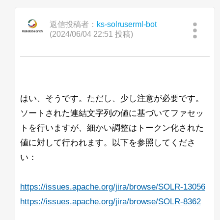
9c2kg97xh244ppj1v5jgc2
現在、Java 8 から Java 11 への移行を進
BeiderMorseFilterFactory
は
posted content is held by the original
こんにちは、
into Japanese and reposted it under
めています。
StandardTokenizerの後に使用することが
poster.)
Apache License 2.0. The copyright of
返信投稿者：
ks-solruserml-bot
推奨されています。
Solrのコントロールスクリプトを使用し
Windows上でOpenJ9 Javaを使ってSolr
posted content is held by the original
(2024/06/04 22:51 投稿)
こんにちは、
て新しいconfigsetをZooKeeperにアップ
8.7.0を起動すると、次のメッセージが表
poster.)
おそらく、
ロードしようとしたところ、-zパラメー
示されます：
現在、統合ハイライト機能でカスタム
GermanNormalizationFilterFactoryや
タがZK_HOST形式の文字列を認識しま
「Search streaming expression」で単一
BreakIteratorを動作させる作業をしてお
GermanLightStemFilterFactoryは
せんでした。
JVMJ9VM007W Command-line option unre
の特定のシャード（または特定のレプリ
り、パフォーマンスに苦労しています。
BeiderMorseFilterFactoryと一緒に使用す
カ）からすべてのドキュメントをストリ
べきではありません。ステムが切り捨て
<ip-1>,<ip-2>,<ip-
たとえば、
ームできますか？ 通常の「shards」パ
私はパッセージの見出しをきれいにハイ
はい、そうです。ただし、少し注意が必要です。
られると、その発音が一致しなくなる可
3>/solr
その後、コンソールにはガベージコレク
を使用すると、configが/solr
ラメータを使用しても、Search
ライトするためにBreakIteratorが必要で
能性があります。
ソートされた連結文字列の値に基づいてファセッ
ションの出力が続きますが、Solrは問題
<ip-1>
znodeではなく、直接
にアップ
streaming exprと一緒に使用すると効果
す。これにより、ハイライトの開始が文
なく起動し、動作しているように見えま
ロードされます。
トを行いますが、細かい調整はトークン化された
がないと思います。
の開始であり、終了が単語の終わりであ
一方、異なる表記法（ß <-> ss）で書か
す。同じリリースのJava 11 Hotspotに変
るようにしたいです。また、いくつかの
れたドイツ語の単語を一致させたいだけ
値に対して行われます。以下を参照してくださ
これが意図された動作かどうかについて
更すると、警告や他の問題は見られませ
--ufuk
奇妙なエッジケースもあります。
なら、GermanNormalizationFilterFactory
助けていただけないでしょうか？
い：
ん。
だけで十分です。
すでにBreakIteratorをコーディングし、
BeiderMorseFilterFactoryは必要ありませ
<ip-1>/solr,<ip-2>/solr,
注：
Ubuntu上のJava 11 Open J9でも同様の
カスタムUnifiedHighlighterクラスに統合
ん。
<ip-3>/solr
はうまく機能するようで
https://issues.apache.org/jira/browse/SOLR-13056
問題が発生します。Solrログには
しましたが、このIteratorを使用すると、
す。
「Command-line option unrecognised」
https://issues.apache.org/jira/browse/SOLR-8362
すべてのリクエストのqTimeが約1000か
追伸：私はドイツ語の話者ではなく、上
というメッセージが表示されますが、コ
ら12000以上に上昇し、このアプリケー
記の主張を実際にテストしたわけではあ
solr_gc