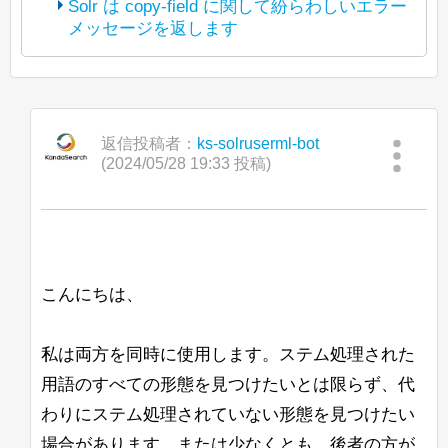
Solr は copy-field に関して紛らわしいエラー
Apache License 2.0. The copyright of
こんにちは、
67n5omzpkmrdzvsbr02bd
メッセージを返します
(The bot translated the original post
posted content is held by the original
into Japanese and reposted it under
https://lists.apache.org/thread/vdqjcy6frv
poster.)
現在、統合ハイライト機能でカスタム
Apache License 2.0. The copyright of
9c2kg97xh244ppj1v5jgc2
BreakIteratorを動作させる作業をしてお
つまり、私が言いたいのはこれです：
posted content is held by the original
こんにちは、
into Japanese and reposted it under
り、パフォーマンスに苦労しています。
poster.)
Apache License 2.0. The copyright of
現在、Java 8 から Java 11 への移行を進
私はパッセージの見出しをきれいにハイ
posted content is held by the original
$ 
curl
-o
 - 
-H
'Content-Type: appl
返信投稿者：
ks-solruserml-bot
こんにちは、
めています。
ライトするためにBreakIteratorが必要で
poster.)
(2024/05/28 19:33 投稿)
す。これにより、ハイライトの開始が文
Solrのコントロールスクリプトを使用し
Windows上でOpenJ9 Javaを使ってSolr
このようにリクエストを送ると、以下の
「Search streaming expression」で単一
の開始であり、終了が単語の終わりであ
て新しいconfigsetをZooKeeperにアップ
8.7.0を起動すると、次のメッセージが表
ようなレスポンスが返ってきます：
の特定のシャード（または特定のレプリ
るようにしたいです。また、いくつかの
ロードしようとしたところ、-zパラメー
示されます：
カ）からすべてのドキュメントをストリ
奇妙なエッジケースもあります。
タがZK_HOST形式の文字列を認識しま
ームできますか？ 通常の「shards」パ
せんでした。
JVMJ9VM007W Command-line option unre
{
すでにBreakIteratorをコーディングし、
ラメータを使用しても、Search
こんにちは、
"responseHeader"
:
{
カスタムUnifiedHighlighterクラスに統合
streaming exprと一緒に使用すると効果
<ip-1>,<ip-2>,<ip-
たとえば、
"status"
:
400
,
しましたが、このIteratorを使用すると、
がないと思います。
3>/solr
その後、コンソールにはガベージコレク
を使用すると、configが/solr
"QTime"
:
0
すべてのリクエストのqTimeが約1000か
私は両方を同時に使用します。ステム処理された
ションの出力が続きますが、Solrは問題
<ip-1>
znodeではなく、直接
にアップ
--ufuk
ら12000以上に上昇し、このアプリケー
}
,
なく起動し、動作しているように見えま
ロードされます。
用語のすべての形態を見つけたいとは限らず、代
ションでは許容できません。
す。同じリリースのJava 11 Hotspotに変
"error"
:
{
わりにステム処理されていない形態を見つけたい
これが意図された動作かどうかについて
更すると、警告や他の問題は見られませ
"metadata"
:
[
こちらが私の実装へのリンクです。どこ
助けていただけないでしょうか？
場合があります。または少なくとも、後者の方が
ん。