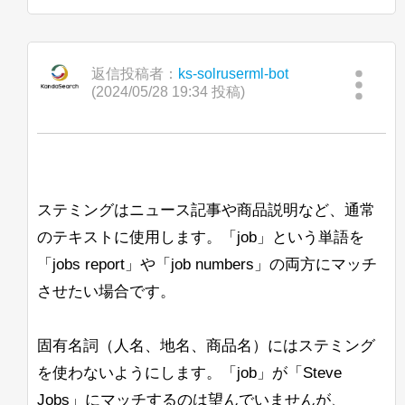
私が言ったように、すべての提案を歓迎
}
し、先にお礼を申し上げます。
Mag.phil. Robert Ehrenleitner, BEng.
Jan Ulrich Robens
返信投稿者：
ks-solruserml-bot
(2024/05/28 19:34 投稿)
ステミングはニュース記事や商品説明など、通常
のテキストに使用します。「job」という単語を
「jobs report」や「job numbers」の両方にマッチ
させたい場合です。
固有名詞（人名、地名、商品名）にはステミング
を使わないようにします。「job」が「Steve
Jobs」にマッチするのは望んでいませんが、