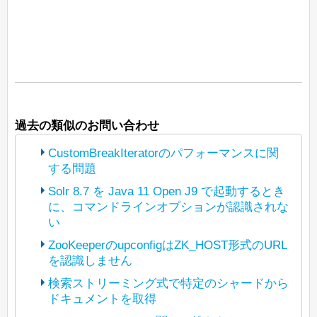
過去の類似のお問い合わせ
CustomBreakIteratorのパフォーマンスに関
する問題
Solr 8.7 を Java 11 Open J9 で起動するとき
に、コマンドラインオプションが認識されな
(The bot translated the original post
い
https://lists.apache.org/thread/4kryrpfp9b
dl3dbyb77vnmlfdlcg0dcd
ZooKeeperのupconfigはZK_HOST形式のURL
into Japanese and reposted it under
を認識しません
(The bot translated the original post
Apache License 2.0. The copyright of
https://lists.apache.org/thread/p3t5jbhwz
検索ストリーミング式で特定のシャードから
posted content is held by the original
y7xgyv1rlyzcqyl5d4295b5
ドキュメントを取得
(The bot translated the original post
poster.)
into Japanese and reposted it under
https://lists.apache.org/thread/tfpn1tlgosx