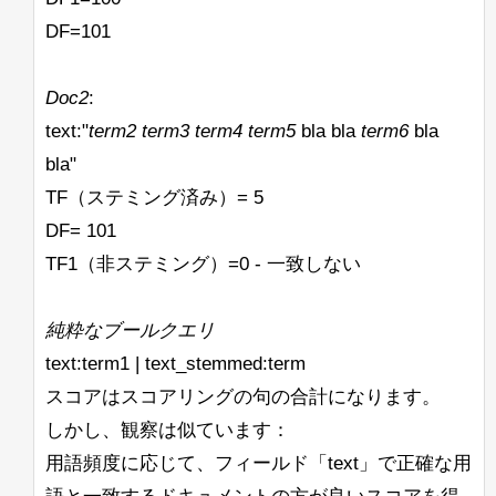
DF=101
Doc2
:
text:"
term2
term3
term4
term5
bla bla
term6
bla
bla"
TF（ステミング済み）= 5
DF= 101
TF1（非ステミング）=0 - 一致しない
純粋なブールクエリ
text:term1 | text_stemmed:term
スコアはスコアリングの句の合計になります。
しかし、観察は似ています：
用語頻度に応じて、フィールド「text」で正確な用