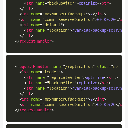
<
str
name
=
"
backupAfter
"
>
optimize
</
str
>
</
lst
>
<
int
name
=
"
maxNumberOfBackups
"
>
2
</
int
>
<
str
name
=
"
commitReserveDuration
"
>
00:00:20
</
str
<
lst
name
=
"
default
"
>
<
str
name
=
"
location
"
>
/var/i8s/backup/solr/${i
</
lst
>
</
requestHandler
>
<
requestHandler
name
=
"
/replication
"
class
=
"
solr.R
<
lst
name
=
"
leader
"
>
<
str
name
=
"
replicateAfter
"
>
optimize
</
str
>
<
str
name
=
"
backupAfter
"
>
optimize
</
str
>
<
str
name
=
"
location
"
>
/var/i8s/backup/solr/${i
</
lst
>
<
int
name
=
"
maxNumberOfBackups
"
>
2
</
int
>
<
str
name
=
"
commitReserveDuration
"
>
00:00:20
</
str
</
requestHandler
>