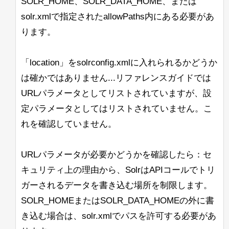
SOLR_HOME、SOLR_DATA_HOME、または
が非常に非効率的なのかを見つけること
solr.xmlで指定されたallowPaths内にある必要があ
これを確認したのは、OpenJDK
ができません。（これらの関数が非常に
11.0.10+9リリースを使用した場合で
ります。
頻繁に呼び出されることはわかっていま
す。
す）
以下は私たちの起動コマンドの例です：
「location」をsolrconfig.xmlに入れられるかどうか
他のアプローチも含め、すべての提案を
歓迎します。
は確かではありません...リファレンスガイドでは
URLパラメータとしてリストされていますが、設
したがって、BreakIteratorや関連する情
よろしくお願いします。
報について詳しく学ぶための良いリソー
定パラメータとしてはリストされていません。こ
スはありますか？ここではコードの調査
Lisa
れを確認していません。
が非常に難しいです。
次に検討しているもう1つのアプローチ
URLパラメータが必要かどうかを確認したら：セ
は、最終的なハイライトが見つかったと
キュリティ上の理由から、SolrはAPIコールでトリ
きにこのハイライトの「トリミング」を
行うことです。これにより、呼び出され
ガーされるデータを書き込む場所を制限します。
るロジックの量が減少しますが、SOLR
SOLR_HOMEまたはSOLR_DATA_HOMEの外に書
のスコアリングシステムが正しく考慮さ
れない可能性があると思われます。
き込む場合は、solr.xmlでパスを許可する必要があ