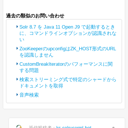
過去の類似のお問い合わせ
Solr 8.7 を Java 11 Open J9 で起動するとき
に、コマンドラインオプションが認識されな
い
ZooKeeperのupconfigはZK_HOST形式のURL
を認識しません
(The bot translated the original post
https://lists.apache.org/thread/p3t5jbhwz
CustomBreakIteratorのパフォーマンスに関
y7xgyv1rlyzcqyl5d4295b5
する問題
(The bot translated the original post
into Japanese and reposted it under
https://lists.apache.org/thread/tfpn1tlgosx
検索ストリーミング式で特定のシャードから
Apache License 2.0. The copyright of
67n5omzpkmrdzvsbr02bd
ドキュメントを取得
(The bot translated the original post
posted content is held by the original
into Japanese and reposted it under
https://lists.apache.org/thread/4kryrpfp9b
poster.)
音声検索
Apache License 2.0. The copyright of
dl3dbyb77vnmlfdlcg0dcd
(The bot translated the original post
posted content is held by the original
こんにちは、
into Japanese and reposted it under
https://lists.apache.org/thread/vdqjcy6frv
poster.)
javadocによると、
Apache License 2.0. The copyright of
9c2kg97xh244ppj1v5jgc2
現在、Java 8 から Java 11 への移行を進
BeiderMorseFilterFactory
は
posted content is held by the original
こんにちは、
into Japanese and reposted it under
めています。
StandardTokenizerの後に使用することが
poster.)
Apache License 2.0. The copyright of
返信投稿者：
ks-solruserml-bot