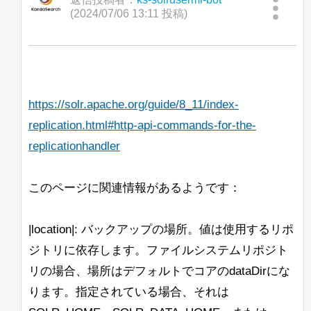
推奨されています。
Solrのコントロールスクリプトを使用し
Windows上でOpenJ9 Javaを使ってSolr
posted content is held by the original
(2024/07/06 13:11 投稿)
こんにちは、
て新しいconfigsetをZooKeeperにアップ
8.7.0を起動すると、次のメッセージが表
poster.)
おそらく、
ロードしようとしたところ、-zパラメー
示されます：
現在、統合ハイライト機能でカスタム
GermanNormalizationFilterFactoryや
タがZK_HOST形式の文字列を認識しま
「Search streaming expression」で単一
BreakIteratorを動作させる作業をしてお
GermanLightStemFilterFactoryは
せんでした。
JVMJ9VM007W Command-line option unre
の特定のシャード（または特定のレプリ
り、パフォーマンスに苦労しています。
BeiderMorseFilterFactoryと一緒に使用す
カ）からすべてのドキュメントをストリ
べきではありません。ステムが切り捨て
<ip-1>,<ip-2>,<ip-
たとえば、
ームできますか？ 通常の「shards」パ
私はパッセージの見出しをきれいにハイ
https://solr.apache.org/guide/8_11/index-
られると、その発音が一致しなくなる可
3>/solr
その後、コンソールにはガベージコレク
を使用すると、configが/solr
ラメータを使用しても、Search
ライトするためにBreakIteratorが必要で
能性があります。
replication.html#http-api-commands-for-the-
ションの出力が続きますが、Solrは問題
<ip-1>
znodeではなく、直接
にアップ
streaming exprと一緒に使用すると効果
す。これにより、ハイライトの開始が文
なく起動し、動作しているように見えま
ロードされます。
replicationhandler
がないと思います。
の開始であり、終了が単語の終わりであ
一方、異なる表記法（ß <-> ss）で書か
す。同じリリースのJava 11 Hotspotに変
るようにしたいです。また、いくつかの
れたドイツ語の単語を一致させたいだけ
これが意図された動作かどうかについて
更すると、警告や他の問題は見られませ
--ufuk
奇妙なエッジケースもあります。
なら、GermanNormalizationFilterFactory
助けていただけないでしょうか？
このページに関連情報があるようです：
ん。
だけで十分です。
すでにBreakIteratorをコーディングし、
BeiderMorseFilterFactoryは必要ありませ
<ip-1>/solr,<ip-2>/solr,
注：
Ubuntu上のJava 11 Open J9でも同様の
カスタムUnifiedHighlighterクラスに統合
ん。
<ip-3>/solr
はうまく機能するようで
|location|: バックアップの場所。値は使用するリポ
問題が発生します。Solrログには
しましたが、このIteratorを使用すると、
す。
「Command-line option unrecognised」
ジトリに依存します。ファイルシステムリポジト
すべてのリクエストのqTimeが約1000か
追伸：私はドイツ語の話者ではなく、上
というメッセージが表示されますが、コ
ら12000以上に上昇し、このアプリケー
記の主張を実際にテストしたわけではあ
リの場合、場所はデフォルトでコアのdataDirにな
solr_gc
ンソールには表示されません。
ションでは許容できません。
りません。ただの推測です。
ります。指定されている場合、それは
ログは正しく作成され、内容も記録され
ています。
こちらが私の実装へのリンクです。どこ