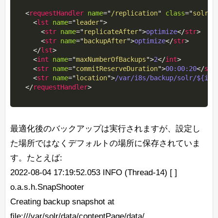
<
requestHandler
name
=
"
/replication
"
class
=
"
solr.R
<
lst
name
=
"
leader
"
>
<
str
name
=
"
replicateAfter
"
>
optimize
</
str
>
<
str
name
=
"
backupAfter
"
>
optimize
</
str
>
</
lst
>
<
int
name
=
"
maxNumberOfBackups
"
>
2
</
int
>
<
str
name
=
"
commitReserveDuration
"
>
00:00:20
</
str
<
str
name
=
"
location
"
>
/var/i8s/backup/solr/${i8s
</
requestHandler
>
最適化後のバックアップは実行されますが、設定し
た場所ではなくデフォルトの場所に保存されていま
す。たとえば:
2022-08-04 17:19:52.053 INFO (Thread-14) [ ]
o.a.s.h.SnapShooter
Creating backup snapshot at
file:///var/solr/data/contentPage/data/