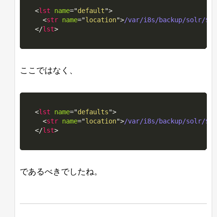
<
lst
name
=
"
default
"
>
<
str
name
=
"
location
"
>
/var/i8s/backup/solr/${i
</
lst
>
ここではなく、
<
lst
name
=
"
defaults
"
>
<
str
name
=
"
location
"
>
/var/i8s/backup/solr/${i
</
lst
>
であるべきでしたね。