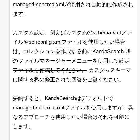
managed-schema.xmlが使用され自動的に作成され
{
ます。
"responseHeader"
:
{
"status"
:
0
,
カスタム設定、例えばカスタムのschema.xmlファ
"QTime"
:
111
}
イルやsolrconfig.xmlファイルを使用したい場合
}
は、コレクションを作成する前にKandaSearch UI
のファイルマネージャーメニューを使用して設定
データの取得：
ファイルを作成してください。
カスタムスキーマ
hossman@slate:~/lucene/solr 
[
j11
]
に関する私の修正された回答をご覧ください。
レスポンス：
要約すると、KandaSearchはデフォルトで
managed-schema.xmlファイルを使用しますが、異
{
なるアプローチを使用したい場合はそれを可能に
"response"
:
{
します。
"numFound"
:
1
,
"start"
:
0
,