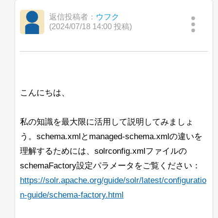
る場合、重複キーを含むJSONが出力さ
ちょっとした確認ですが、好奇心からお
れることがあります。
hossman@slate:~/lucene/solr 
[
j11
]
聞きします！
返信投稿者：
ウフク
そのような構造をサポートしない言語で
(2024/07/18 14:00 投稿)
解析するのはいつも楽しいですね。
ドキュメント2の参照はKerberosプラグ
フィールドの追加：
インに関するものであり、該当しないと
おっしゃいましたが、仮にKerberosプラ
hossman@slate:~/lucene/solr 
[
j11
]
グインを使用する場合、n個のノードで
  "add-field-type": {

構成されるクラスターで各ノードを効果
    "name": "newInt",

的に再起動するにはどうすれば良いでし
こんにちは、
    "class": "solr.IntPointField",

ょうか？
    "multiValued": false

単一のノードを再起動した場合、
私の知識を最大限に活用して説明してみましょ
  },

Kerberosプラグインはそのノードでのみ
  "add-field": {

う。schema.xmlとmanaged-schema.xmlの違いを
有効になり、他のノードでは有効になら
    "name": "ANNOUNCEMENT_ID",

理解するためには、solrconfig.xmlファイルの
ないのではないでしょうか。
    "type": "newInt",

schemaFactory設定パラメータをご覧ください：
よろしくお願いします。
    "multiValued": false

https://solr.apache.org/guide/solr/latest/configuratio
Uday Kumar
  }

n-guide/schema-factory.html
}'