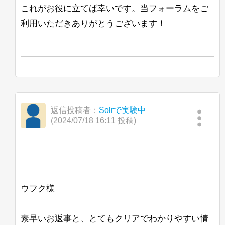
"numFoundExact"
:
true
,
これがお役に立てば幸いです。当フォーラムをご
"docs"
:
[
{
利用いただきありがとうございます！
"id"
:
"hoss"
,
"ANNOUNCEMENT_ID"
:
1
,
"_version_"
:
181800210190775
"_root_"
:
"hoss"
}
]
}
}
返信投稿者：
Solrで実験中
(2024/07/18 16:11 投稿)
Hoss
http://www.lucidworks.com/
ウフク様
素早いお返事と、とてもクリアでわかりやすい情