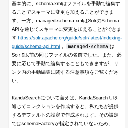
レスポンス：
基本的に、schema.xmlはファイルを手動で編集す
ることでスキーマに変更を加えることができま
{
す。一方、managed-schema.xmlはSolrのSchema
"responseHeader"
:
{
APIを通じてスキーマに変更を加えることができま
"status"
:
0
,
す
https://solr.apache.org/guide/solr/latest/indexing-
"QTime"
:
577
managed-schema
guide/schema-api.html
。
は
}
Solr 9以前の同じファイルの名前でした。また、必
}
要に応じて手動で編集することもできますが、リ
データの追加：
ンク内の手動編集に関する注意事項をご覧くださ
い。
hossman@slate:~/lucene/solr 
[
j11
]
  "id": "hoss",

  "ANNOUNCEMENT_ID": 1

KandaSearchについて言えば、KandaSearch UIを
}]'
'http://localhost:8983/solr/te
通じてコレクションを作成すると、私たちが提供
するデフォルトの設定で作成されます。その設定
レスポンス：
ではschemaFactoryが指定されていないため、