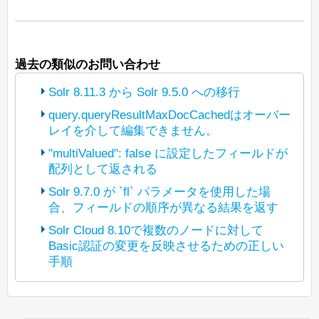
過去の類似のお問い合わせ
Solr 8.11.3 から Solr 9.5.0 への移行
query.queryResultMaxDocCachedはオーバー
レイを介して編集できません。
ここでお話されているのは、
solrconfig.xml
とスキーマのことだ
"multiValued": false に設定したフィールドが
と仮定します。
配列として返される
参照ガイドにはパラメータのタイプミス
があるようです。
設定ファイルを見ないと正確にお答えす
Solr 9.7.0 が `fl` パラメータを使用した場
query.queryResultMaxDocsCachedを試
るのは難しいですが、8.11.3 で廃止され
合、フィールドの順序が異なる結果を返す
再現できませんでした（詳細な手順は以
してみてください。
ている機能を使用していない限り、その
下の通り）が、気になる点があります。
Solr Cloud 8.10で複数のノードに対して
設定は 9.x でも問題なく動作するはずで
Koji
Basic認証の変更を反映させるための正しい
Jiraリンクをありがとうございます。
'ANNOUNCEMENT_ID' と
す。8.x で廃止されたものは、9.x では
手順
'announcemenT_ID' は Solr にとって異な
削除されるので注意が必要です。
別の例として、Lukeリクエストで
るフィールド名として扱われます。
show=doc
を使用し、ドキュメントに
ありがとうございます。
こんにちは、Jan。
multiValued
フィールドが含まれてい
実行手順：
Shawn