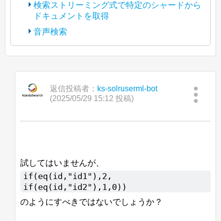
https://lists.apache.org/thread/tfpn1tlgosx
検索ストリーミング式で特定のシャードから
Apache License 2.0. The copyright of
67n5omzpkmrdzvsbr02bd
ドキュメントを取得
(The bot translated the original post
posted content is held by the original
into Japanese and reposted it under
https://lists.apache.org/thread/4kryrpfp9b
poster.)
音声検索
Apache License 2.0. The copyright of
dl3dbyb77vnmlfdlcg0dcd
(The bot translated the original post
posted content is held by the original
こんにちは、
into Japanese and reposted it under
https://lists.apache.org/thread/vdqjcy6frv
poster.)
javadocによると、
Apache License 2.0. The copyright of
9c2kg97xh244ppj1v5jgc2
現在、Java 8 から Java 11 への移行を進
BeiderMorseFilterFactory
は
posted content is held by the original
こんにちは、
into Japanese and reposted it under
めています。
StandardTokenizerの後に使用することが
poster.)
Apache License 2.0. The copyright of
返信投稿者：
ks-solruserml-bot
推奨されています。
Solrのコントロールスクリプトを使用し
Windows上でOpenJ9 Javaを使ってSolr
posted content is held by the original
(2025/05/29 15:12 投稿)
こんにちは、
て新しいconfigsetをZooKeeperにアップ
8.7.0を起動すると、次のメッセージが表
poster.)
おそらく、
ロードしようとしたところ、-zパラメー
示されます：
現在、統合ハイライト機能でカスタム
GermanNormalizationFilterFactoryや
タがZK_HOST形式の文字列を認識しま
「Search streaming expression」で単一
BreakIteratorを動作させる作業をしてお
GermanLightStemFilterFactoryは
せんでした。
JVMJ9VM007W Command-line option unre
の特定のシャード（または特定のレプリ
り、パフォーマンスに苦労しています。
BeiderMorseFilterFactoryと一緒に使用す
カ）からすべてのドキュメントをストリ
べきではありません。ステムが切り捨て
<ip-1>,<ip-2>,<ip-
たとえば、
ームできますか？ 通常の「shards」パ
私はパッセージの見出しをきれいにハイ
試してはいませんが、
られると、その発音が一致しなくなる可
3>/solr
その後、コンソールにはガベージコレク
を使用すると、configが/solr
ラメータを使用しても、Search
ライトするためにBreakIteratorが必要で
if(eq(id,"id1"),2,
能性があります。
ションの出力が続きますが、Solrは問題
<ip-1>
znodeではなく、直接
にアップ
streaming exprと一緒に使用すると効果
す。これにより、ハイライトの開始が文
if(eq(id,"id2"),1,0))
なく起動し、動作しているように見えま
ロードされます。
がないと思います。
の開始であり、終了が単語の終わりであ
一方、異なる表記法（ß <-> ss）で書か
す。同じリリースのJava 11 Hotspotに変
のようにすべきではないでしょうか？
るようにしたいです。また、いくつかの
れたドイツ語の単語を一致させたいだけ
これが意図された動作かどうかについて
更すると、警告や他の問題は見られませ
--ufuk
奇妙なエッジケースもあります。
なら、GermanNormalizationFilterFactory
助けていただけないでしょうか？