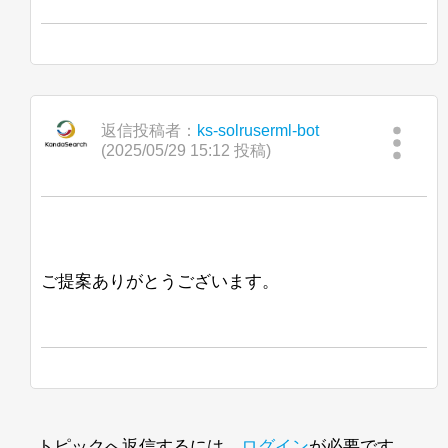
次に検討しているもう1つのアプローチ
は、最終的なハイライトが見つかったと
きにこのハイライトの「トリミング」を
行うことです。これにより、呼び出され
るロジックの量が減少しますが、SOLR
のスコアリングシステムが正しく考慮さ
返信投稿者：
ks-solruserml-bot
(2025/05/29 15:12 投稿)
れない可能性があると思われます。
私が言ったように、すべての提案を歓迎
し、先にお礼を申し上げます。
Jan Ulrich Robens
ご提案ありがとうございます。
トピックへ返信するには、
ログイン
が必要です。