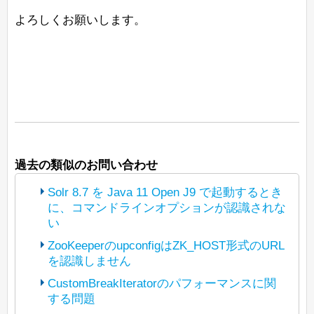
よろしくお願いします。
過去の類似のお問い合わせ
Solr 8.7 を Java 11 Open J9 で起動するとき
に、コマンドラインオプションが認識されな
い
ZooKeeperのupconfigはZK_HOST形式のURL
を認識しません
(The bot translated the original post
https://lists.apache.org/thread/p3t5jbhwz
CustomBreakIteratorのパフォーマンスに関
y7xgyv1rlyzcqyl5d4295b5
する問題
(The bot translated the original post
into Japanese and reposted it under