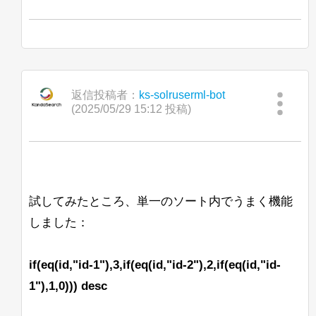
ん。
だけで十分です。
すでにBreakIteratorをコーディングし、
BeiderMorseFilterFactoryは必要ありませ
<ip-1>/solr,<ip-2>/solr,
注：
Ubuntu上のJava 11 Open J9でも同様の
カスタムUnifiedHighlighterクラスに統合
ん。
<ip-3>/solr
はうまく機能するようで
問題が発生します。Solrログには
しましたが、このIteratorを使用すると、
す。
「Command-line option unrecognised」
すべてのリクエストのqTimeが約1000か
追伸：私はドイツ語の話者ではなく、上
というメッセージが表示されますが、コ
ら12000以上に上昇し、このアプリケー
記の主張を実際にテストしたわけではあ
solr_gc
ンソールには表示されません。
返信投稿者：
ks-solruserml-bot
ションでは許容できません。
りません。ただの推測です。
ログは正しく作成され、内容も記録され
(2025/05/29 15:12 投稿)
ています。
こちらが私の実装へのリンクです。どこ
が非常に非効率的なのかを見つけること
これを確認したのは、OpenJDK
ができません。（これらの関数が非常に
11.0.10+9リリースを使用した場合で
頻繁に呼び出されることはわかっていま
す。
す）
試してみたところ、単一のソート内でうまく機能
以下は私たちの起動コマンドの例です：
他のアプローチも含め、すべての提案を
しました：
歓迎します。
したがって、BreakIteratorや関連する情
よろしくお願いします。
if(eq(id,"id-1"),3,if(eq(id,"id-2"),2,if(eq(id,"id-
報について詳しく学ぶための良いリソー
1"),1,0))) desc
スはありますか？ここではコードの調査
Lisa
が非常に難しいです。