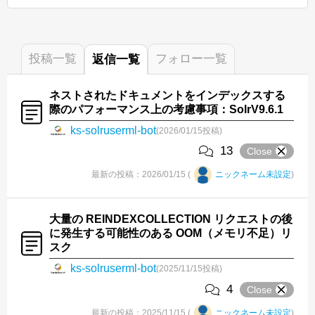
投稿
一覧
フォロー
一覧
返信
一覧
ネストされたドキュメントをインデックスする
際のパフォーマンス上の考慮事項：SolrV9.6.1
ks-solruserml-bot
(2026/01/15投稿)
13
Close
最新の投稿：2026/01/15 (
ニックネーム未設定
)
大量の REINDEXCOLLECTION リクエストの後
に発生する可能性のある OOM（メモリ不足）リ
スク
ks-solruserml-bot
(2025/11/15投稿)
4
Close
最新の投稿：2025/11/15 (
ニックネーム未設定
)