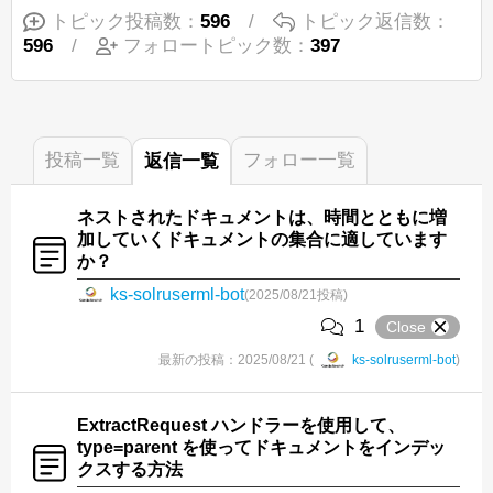
トピック投稿数：
596
/
トピック返信数：
596
/
フォロートピック数：
397
投稿
一覧
フォロー
一覧
返信
一覧
ネストされたドキュメントは、時間とともに増
加していくドキュメントの集合に適しています
か？
ks-solruserml-bot
(2025/08/21投稿)
1
Close
最新の投稿：2025/08/21 (
ks-solruserml-bot
)
ExtractRequest ハンドラーを使用して、
type=parent を使ってドキュメントをインデッ
クスする方法