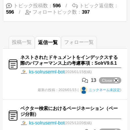
トピック投稿数：
596
/
トピック返信数：
596
/
フォロートピック数：
397
投稿
一覧
フォロー
一覧
返信
一覧
ネストされたドキュメントをインデックスする
際のパフォーマンス上の考慮事項：SolrV9.6.1
ks-solruserml-bot
(2026/01/15投稿)
13
Close
最新の投稿：2026/01/15 (
ニックネーム未設定
)
ベクター検索におけるページネーション（ペー
ジ分割）
ks-solruserml-bot
(2025/12/20投稿)