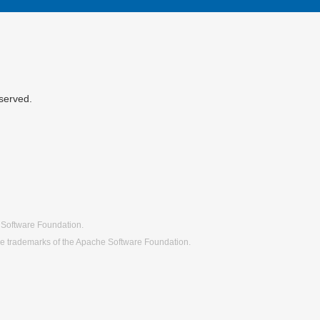
served.
 Software Foundation.
re trademarks of the Apache Software Foundation.