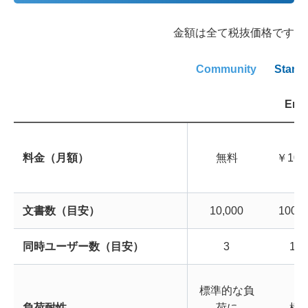
金額は全て税抜価格です
Community
Stand
Entr
料金（月額）
無料
￥10,0
文書数（目安）
10,000
100,0
同時ユーザー数（目安）
3
100
標準的な負
負荷耐性
荷に
標