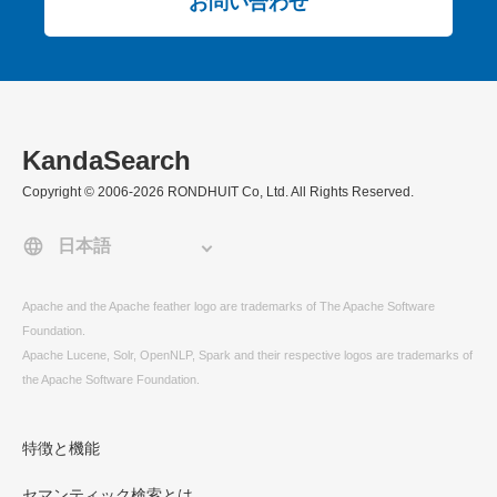
お問い合わせ
KandaSearch
Copyright © 2006-2026 RONDHUIT Co, Ltd. All Rights Reserved.
Apache and the Apache feather logo are trademarks of The Apache Software
Foundation.
Apache Lucene, Solr, OpenNLP, Spark and their respective logos are trademarks of
the Apache Software Foundation.
特徴と機能
セマンティック検索とは