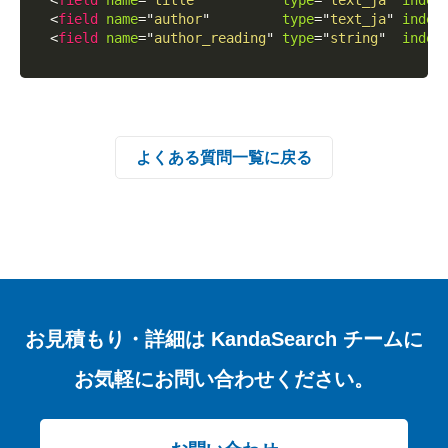
<
field
name
=
"
title
"
type
=
"
text_ja
"
index
<
field
name
=
"
author
"
type
=
"
text_ja
"
index
<
field
name
=
"
author_reading
"
type
=
"
string
"
index
よくある質問一覧に戻る
お見積もり・詳細は
KandaSearch チームに
お気軽にお問い合わせください。