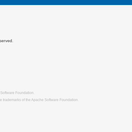
served.
 Software Foundation.
re trademarks of the Apache Software Foundation.