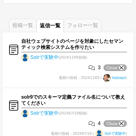
投稿
一覧
フォロー
一覧
返信
一覧
自社ウェブサイトのページを対象にしたセマン
ティック検索システムを作りたい
Solrで実験中
(2024/11/05投稿)
3
Close
最新の投稿：2024/11/05 (
kojisays
)
solr9でのスキーマ定義ファイル名について教え
てください
Solrで実験中
(2024/07/18投稿)
4
Close
最新の投稿：2024/07/18 (
Solrで実験中
)