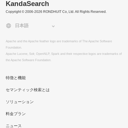
KandaSearch
Copyright © 2006-2026 RONDHUIT Co, Ltd. All Rights Reserved.
Apache and the Apache feather logo are trademarks of The Apache Software
Foundation.
Apache Lucene, Solr, OpenNLP, Spark and their respective logos are trademarks of
the Apache Software Foundation.
特徴と機能
セマンティック検索とは
ソリューション
料金プラン
ニュース