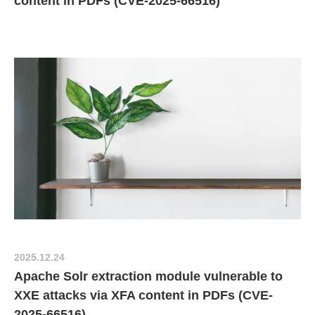
content in PDFs (CVE-2025-66516)
2025.12.24
Apache Solr extraction module vulnerable to
XXE attacks via XFA content in PDFs (CVE-
2025-66516)