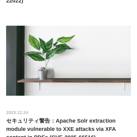
22022)
2025.12.24
セキュリティ警告：Apache Solr extraction
module vulnerable to XXE attacks via XFA