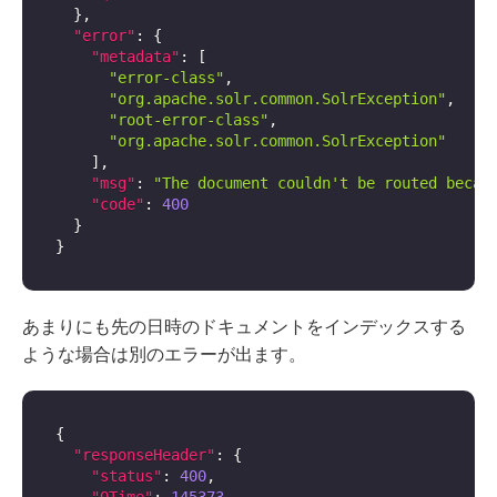
}
,
"error"
:
{
"metadata"
:
[
"error-class"
,
"org.apache.solr.common.SolrException"
,
"root-error-class"
,
"org.apache.solr.common.SolrException"
]
,
"msg"
:
"The document couldn't be routed becau
"code"
:
400
}
}
あまりにも先の日時のドキュメントをインデックスする
ような場合は別のエラーが出ます。
{
"responseHeader"
:
{
"status"
:
400
,