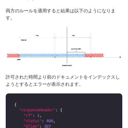
両方のルールを適用すると結果は以下のようになりま
す。
許可された時間より前のドキュメントをインデックスし
ようとするとエラーが表示されます。
{
"responseHeader"
:
{
"rf"
:
1
,
"status"
:
400
,
"QTime"
:
307