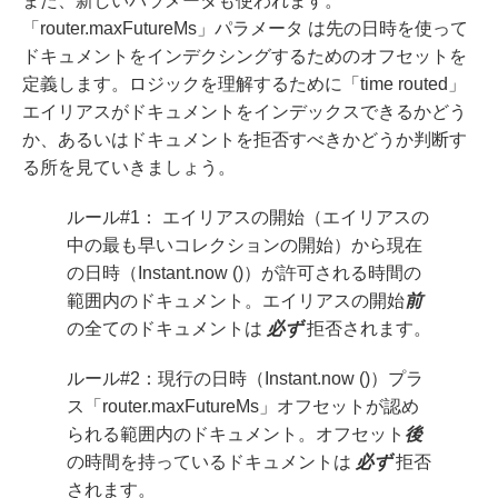
また、新しいパラメータも使われます。
「router.maxFutureMs」パラメータ は先の日時を使って
ドキュメントをインデクシングするためのオフセットを
定義します。ロジックを理解するために「time routed」
エイリアスがドキュメントをインデックスできるかどう
か、あるいはドキュメントを拒否すべきかどうか判断す
る所を見ていきましょう。
ルール#1： エイリアスの開始（エイリアスの
中の最も早いコレクションの開始）から現在
の日時（Instant.now ()）が許可される時間の
範囲内のドキュメント。エイリアスの開始
前
の全てのドキュメントは
必ず
拒否されます。
ルール#2：現行の日時（Instant.now ()）プラ
ス「router.maxFutureMs」オフセットが認め
られる範囲内のドキュメント。オフセット
後
の時間を持っているドキュメントは
必ず
拒否
されます。