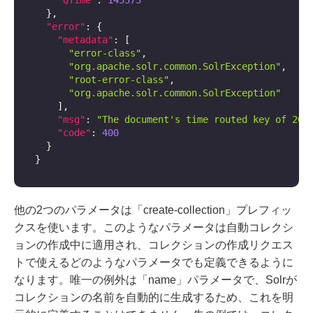
"QTime"
:
145373
}
,
"error"
:
{
"metadata"
:
[
"error-class"
,
"org.apache.solr.common.SolrException"
,
"root-error-class"
,
"org.apache.solr.common.SolrException"
]
,
"msg"
:
"The document's time routed key of 202
"code"
:
400
}
}
他の2つのパラメータは「create-collection」プレフィッ
クスを使います。このようなパラメータは自動コレクシ
ョンの作成中に適用され、コレクションの作成リクエス
トで使えるどのようなパラメータでも定義できるように
なります。唯一の例外は「name」パラメータで、Solrが
コレクションの名前を自動的に生成するため、これを明