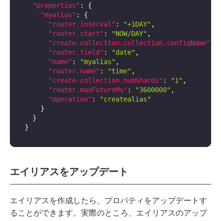
"properties"
:
{
"myalias"
:
{
"router.interval"
:
"+1DAY"
,
"router.start"
:
"NOW/DAY"
,
"create-collection.collection.configName"
:
"router.field"
:
"date"
,
"name"
:
"myalias"
,
"router.name"
:
"time"
,
"create-collection.numShards"
:
"1"
,
"router.maxFutureMs"
:
"3600000"
,
"operation"
:
"createalias"
}
}
}
エイリアスをアップデート
エイリアスを作成したら、プロパティをアップデートす
ることができます。実際のところ、エイリアスのアップ