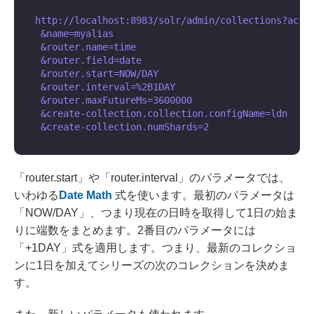
http://localhost:8983/solr/admin/collections?actio
 &name=myalias

 &router.name=time

 &router.field=date

 &router.start=NOW/DAY

 &router.interval=%2B1DAY

 &router.maxFutureMs=3600000

 &create-collection.collection.configName=ldn

「router.start」や「router.interval」のパラメータでは、
いわゆる
Date Math
式を使います。最初のパラメータは
「NOW/DAY」、つまり現在の日時を取得して1日の始ま
りに端数をまとめます。2番目のパラメータには
「+1DAY」式を適用します。つまり、最新のコレクショ
ンに1日を加えてシリーズの次のコレクションを決めま
す。