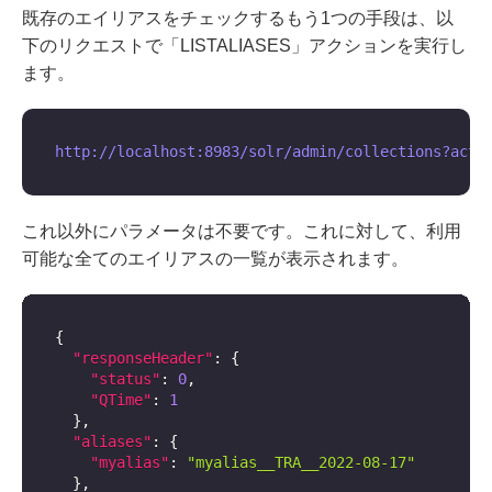
既存のエイリアスをチェックするもう1つの手段は、以
下のリクエストで「LISTALIASES」アクションを実行し
ます。
これ以外にパラメータは不要です。これに対して、利用
可能な全てのエイリアスの一覧が表示されます。
{
"responseHeader"
:
{
"status"
:
0
,
"QTime"
:
1
}
,
"aliases"
:
{
"myalias"
:
"myalias__TRA__2022-08-17"
}
,