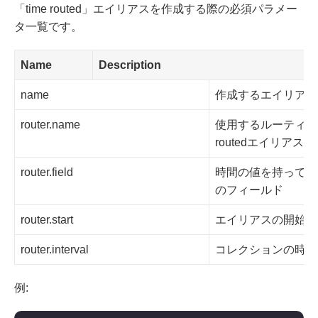
「time routed」エイリアスを作成する際の必須パラメー
タ一覧です。
Name
Description
name
作成するエイリアス
router.name
使用するルーティング
routedエイリアスは
router.field
時間の値を持ってい
のフィールド
router.start
エイリアスの開始日
router.interval
コレクションの時間
例: