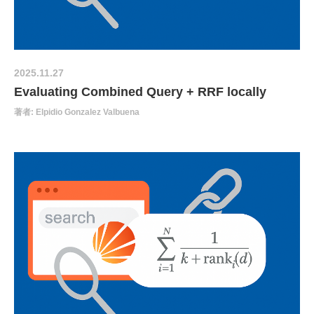
2025.11.27
Evaluating Combined Query + RRF locally
著者: Elpidio Gonzalez Valbuena