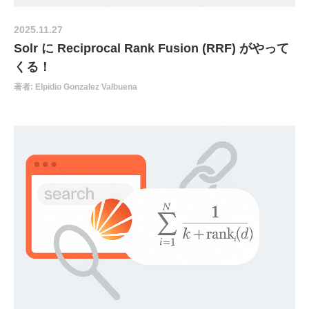
2025.11.27
Solr に Reciprocal Rank Fusion (RRF) がやって
くる！
著者: Elpidio Gonzalez Valbuena