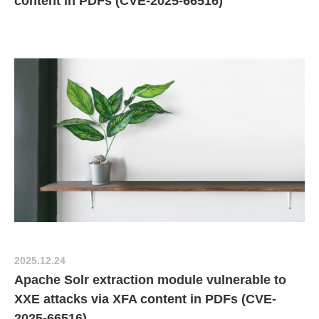
content in PDFs (CVE-2025-66516)
2025.12.24
Apache Solr extraction module vulnerable to
XXE attacks via XFA content in PDFs (CVE-
2025-66516)