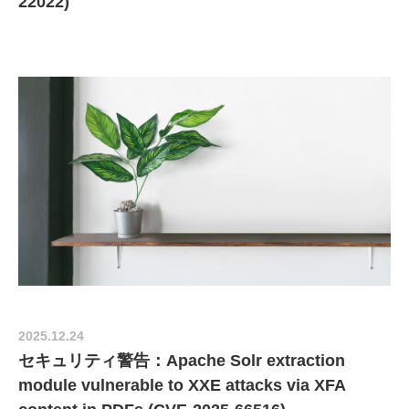
22022)
2025.12.24
セキュリティ警告：Apache Solr extraction
module vulnerable to XXE attacks via XFA