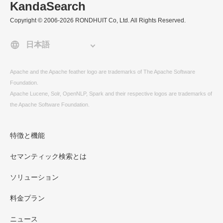
KandaSearch
Copyright © 2006-2026 RONDHUIT Co, Ltd. All Rights Reserved.
Apache and the Apache feather logo are trademarks of The Apache Software
Foundation.
Apache Lucene, Solr, OpenNLP, Spark and their respective logos are trademarks of
the Apache Software Foundation.
特徴と機能
セマンティック検索とは
ソリューション
料金プラン
ニュース