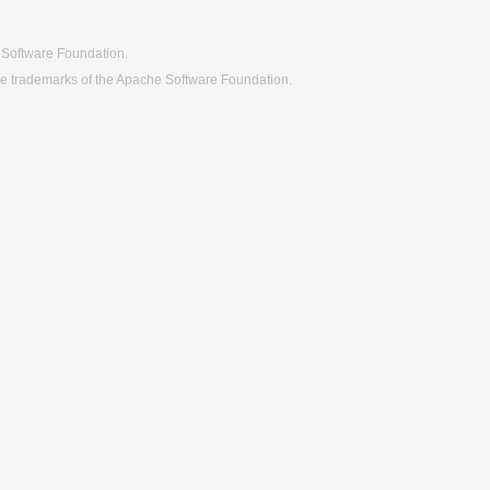
 Software Foundation.
re trademarks of the Apache Software Foundation.