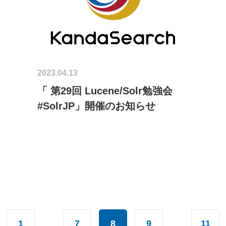
2023.04.13
「 第29回 Lucene/Solr勉強会
#SolrJP」開催のお知らせ
…
…
1
7
8
9
11