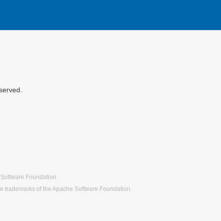
served.
 Software Foundation.
re trademarks of the Apache Software Foundation.