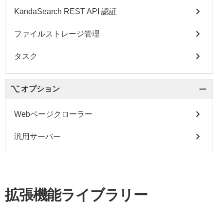
chevron_right
KandaSearch REST API 認証
chevron_right
ファイルストレージ管理
chevron_right
タスク
keyboard_option_key
remove
オプション
chevron_right
Webページクローラー
chevron_right
汎用サーバー
拡張機能ライブラリー