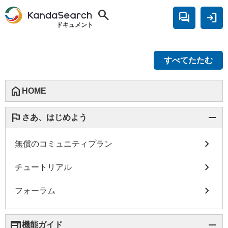
search
forum
login
ドキュメント
すべてたたむ
home
HOME
flag
remove
さあ、はじめよう
chevron_right
無償のコミュニティプラン
chevron_right
チュートリアル
chevron_right
フォーラム
web
remove
機能ガイド