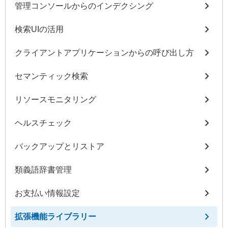
chevron_right
管理コンソールからのインデクシング
chevron_right
検索UIの活用
chevron_right
クライアントアプリケーションからの呼び出し方
chevron_right
セマンティック検索
chevron_right
リソースモニタリング
chevron_right
ヘルスチェック
chevron_right
バックアップとリストア
chevron_right
類義語辞書管理
chevron_right
お支払い情報設定
chevron_right
拡張機能ライブラリー