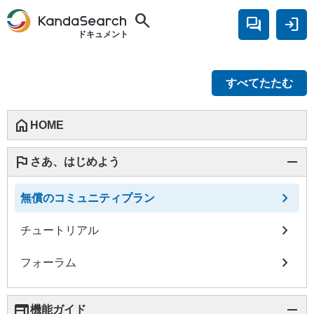
search
forum
login
ドキュメント
すべてたたむ
home
HOME
flag
remove
さあ、はじめよう
chevron_right
無償のコミュニティプラン
chevron_right
チュートリアル
chevron_right
フォーラム
web
remove
機能ガイド