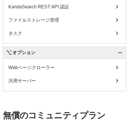
chevron_right
KandaSearch REST API 認証
chevron_right
ファイルストレージ管理
chevron_right
タスク
keyboard_option_key
remove
オプション
chevron_right
Webページクローラー
chevron_right
汎用サーバー
無償のコミュニティプラン