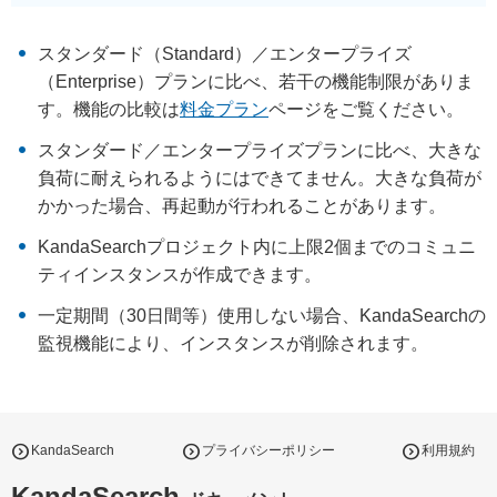
スタンダード（Standard）／エンタープライズ
（Enterprise）プランに比べ、若干の機能制限がありま
す。機能の比較は
料金プラン
ページをご覧ください。
スタンダード／エンタープライズプランに比べ、大きな
負荷に耐えられるようにはできてません。大きな負荷が
かかった場合、再起動が行われることがあります。
KandaSearchプロジェクト内に上限2個までのコミュニ
ティインスタンスが作成できます。
一定期間（30日間等）使用しない場合、KandaSearchの
監視機能により、インスタンスが削除されます。
expand_circle_right
expand_circle_right
expand_circle_right
KandaSearch
プライバシーポリシー
利用規約
KandaSearch