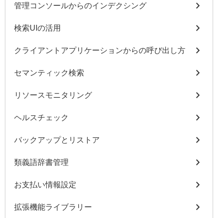
chevron_right
管理コンソールからのインデクシング
chevron_right
検索UIの活用
chevron_right
クライアントアプリケーションからの呼び出し方
chevron_right
セマンティック検索
chevron_right
リソースモニタリング
chevron_right
ヘルスチェック
chevron_right
バックアップとリストア
chevron_right
類義語辞書管理
chevron_right
お支払い情報設定
chevron_right
拡張機能ライブラリー