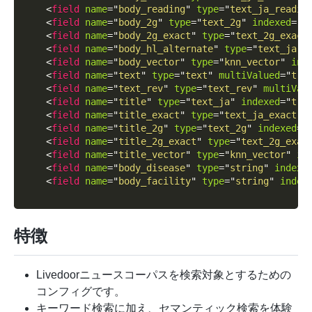
<
field
name
=
"
body_reading
"
type
=
"
text_ja_readin
<
field
name
=
"
body_2g
"
type
=
"
text_2g
"
indexed
=
"
t
<
field
name
=
"
body_2g_exact
"
type
=
"
text_2g_exact
<
field
name
=
"
body_hl_alternate
"
type
=
"
text_ja
"
<
field
name
=
"
body_vector
"
type
=
"
knn_vector
"
ind
<
field
name
=
"
text
"
type
=
"
text
"
multiValued
=
"
tru
<
field
name
=
"
text_rev
"
type
=
"
text_rev
"
multiVal
<
field
name
=
"
title
"
type
=
"
text_ja
"
indexed
=
"
tru
<
field
name
=
"
title_exact
"
type
=
"
text_ja_exact
"
<
field
name
=
"
title_2g
"
type
=
"
text_2g
"
indexed
=
"
<
field
name
=
"
title_2g_exact
"
type
=
"
text_2g_exac
<
field
name
=
"
title_vector
"
type
=
"
knn_vector
"
in
<
field
name
=
"
body_disease
"
type
=
"
string
"
indexe
<
field
name
=
"
body_facility
"
type
=
"
string
"
index
特徴
Livedoorニュースコーパスを検索対象とするための
コンフィグです。
キーワード検索に加え、セマンティック検索を体験