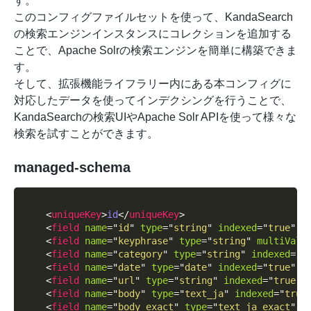
す。
このコンフィグファイルセットを使って、KandaSearch
の検索エンジンインスタンスにコレクションを追加する
ことで、Apache Solrの検索エンジンを簡単に構築できま
す。
そして、拡張機能ライフラリー内にある本コンフィグに
対応したデータを使ってインデクシングを行うことで、
KandaSearchの検索UIやApache Solr APIを使って様々な
検索を試すことができます。
managed-schema
<
uniqueKey
>
id
</
uniqueKey
>
<
field
name
=
"
id
"
type
=
"
string
"
indexed
=
"
true
"
s
<
field
name
=
"
keyphrase
"
type
=
"
string
"
multiValu
<
field
name
=
"
category
"
type
=
"
string
"
indexed
=
"
t
<
field
name
=
"
date
"
type
=
"
date
"
indexed
=
"
true
"
s
<
field
name
=
"
url
"
type
=
"
string
"
indexed
=
"
true
"
<
field
name
=
"
body
"
type
=
"
text_ja
"
indexed
=
"
true
<
field
name
=
"
body_exact
"
type
=
"
text_ja_exact
"
i