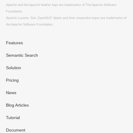
Apache and the Apache feather logo are trademarks of The Apache Software
Foundation.
Apache Lucene, Solr, OpenNLP, Spark and their respective logos are trademarks of
the Apache Software Foundation.
Features
Semantic Search
Solution
Pricing
News
Blog Articles
Tutorial
Document